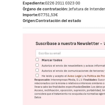
Expediente:
0226 2011 0323 00
Órgano de contratación:
Jefatura de Intende
Importe:
67.751,53€
Origen:
Contratación del estado
Suscríbase a nuestra Newsletter -
Marcar todos
Autorizo el envío de newsletters y avisos inform
Autorizo el envío de comunicaciones de terceros 
He leído y acepto el
Aviso Legal
y la
Política de Pr
Responsable:
Interempresas Media, S.L.U.
Finalidades:
Suscri
relacionados con la misma o relativos a intereses similares 
llevar a cabo las finalidades especificadas
Cesión:
Los datos p
Acceso, rectificación, oposición, supresión, portabilidad, l
considera que el tratamiento no se ajusta a la normativa vige
Datos