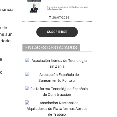
anancia
28/07/2026
o de
SUSCRIBIRSE
ne aún
eríodo
ENLACES DESTACADOS
da
do