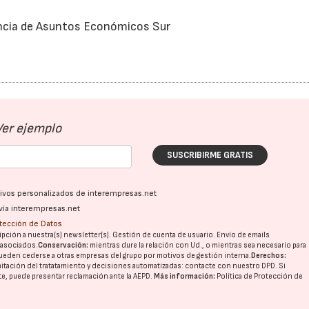
ncia de Asuntos Económicos Sur
Ver ejemplo
SUSCRIBIRME GRATIS
ativos personalizados de interempresas.net
vía interempresas.net
otección de Datos
pción a nuestra(s) newsletter(s). Gestión de cuenta de usuario. Envío de emails
o asociados.
Conservación:
mientras dure la relación con Ud., o mientras sea necesario para
ueden cederse a otras
empresas del grupo
por motivos de gestión interna.
Derechos:
imitación del tratatamiento y decisiones automatizadas:
contacte con nuestro DPD
. Si
nte, puede presentar reclamación ante la
AEPD
.
Más información:
Política de Protección de