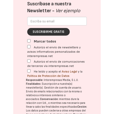
Suscríbase a nuestra
Newsletter -
Ver ejemplo
SUSCRIBIRME GRATIS
Marcar todos
Autorizo el envío de newsletters y
avisos informativos personalizados de
interempresas.net
Autorizo el envío de comunicaciones
de terceros vía interempresas.net
He leído y acepto el
Aviso Legal
y la
Política de Protección de Datos
Responsable:
Interempresas Media, S.L.U.
Finalidades:
Suscripción a nuestra(s)
newsletter(s). Gestión de cuenta de usuario.
Envío de emails relacionados con la misma o
relativos a intereses similares o
asociados.
Conservación:
mientras dure la
relación con Ud., o mientras sea necesario para
llevar a cabo las finalidades especificadas
Cesión:
Los datos pueden cederse a otras
empresas del