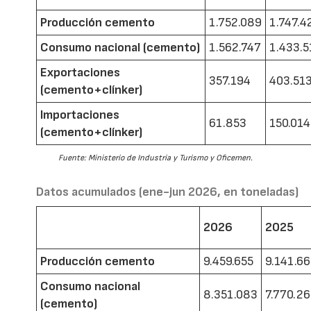
Producción cemento
1.752.089
1.747.4
Consumo nacional (cemento)
1.562.747
1.433.5
Exportaciones
357.194
403.51
(cemento+clínker)
Importaciones
61.853
150.014
(cemento+clínker)
Fuente: Ministerio de Industria y Turismo y Oficemen.
Datos acumulados (ene-jun 2026, en toneladas)
2026
2025
Producción cemento
9.459.655
9.141.6
Consumo nacional
8.351.083
7.770.2
(cemento)