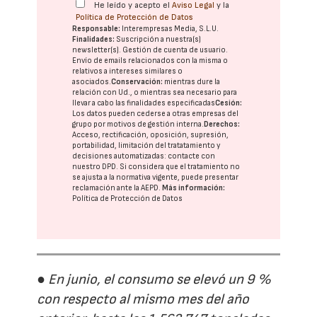
He leído y acepto el
Aviso Legal
y la
Política de Protección de Datos
Responsable:
Interempresas Media, S.L.U.
Finalidades:
Suscripción a nuestra(s)
newsletter(s). Gestión de cuenta de usuario.
Envío de emails relacionados con la misma o
relativos a intereses similares o
asociados.
Conservación:
mientras dure la
relación con Ud., o mientras sea necesario para
llevar a cabo las finalidades especificadas
Cesión:
Los datos pueden cederse a otras
empresas del
grupo
por motivos de gestión interna.
Derechos:
Acceso, rectificación, oposición, supresión,
portabilidad, limitación del tratatamiento y
decisiones automatizadas:
contacte con
nuestro DPD
. Si considera que el tratamiento no
se ajusta a la normativa vigente, puede presentar
reclamación ante la
AEPD
.
Más información:
Política de Protección de Datos
● En junio, el consumo se elevó un 9 %
con respecto al mismo mes del año