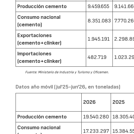
Producción cemento
9.459.655
9.141.6
Consumo nacional
8.351.083
7.770.2
(cemento)
Exportaciones
1.945.191
2.298.8
(cemento+clínker)
Importaciones
482.719
1.023.2
(cemento+clínker)
Fuente: Ministerio de Industria y Turismo y Oficemen.
Datos año móvil (jul'25-jun'26, en toneladas)
2026
2025
Producción cemento
19.540.280
18.305.4
Consumo nacional
17.233.297
15.384.5