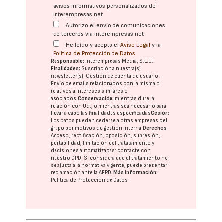
avisos informativos personalizados de
interempresas.net
Autorizo el envío de comunicaciones
de terceros vía interempresas.net
He leído y acepto el
Aviso Legal
y la
Política de Protección de Datos
Responsable:
Interempresas Media, S.L.U.
Finalidades:
Suscripción a nuestra(s)
newsletter(s). Gestión de cuenta de usuario.
Envío de emails relacionados con la misma o
relativos a intereses similares o
asociados.
Conservación:
mientras dure la
relación con Ud., o mientras sea necesario para
llevar a cabo las finalidades especificadas
Cesión:
Los datos pueden cederse a otras
empresas del
grupo
por motivos de gestión interna.
Derechos:
Acceso, rectificación, oposición, supresión,
portabilidad, limitación del tratatamiento y
decisiones automatizadas:
contacte con
nuestro DPD
. Si considera que el tratamiento no
se ajusta a la normativa vigente, puede presentar
reclamación ante la
AEPD
.
Más información:
Política de Protección de Datos