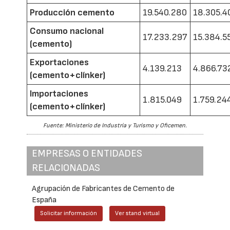
Producción cemento
19.540.280
18.305.4
Consumo nacional
17.233.297
15.384.5
(cemento)
Exportaciones
4.139.213
4.866.73
(cemento+clínker)
Importaciones
1.815.049
1.759.24
(cemento+clínker)
Fuente: Ministerio de Industria y Turismo y Oficemen.
EMPRESAS O ENTIDADES
RELACIONADAS
Agrupación de Fabricantes de Cemento de
España
Solicitar información
Ver stand virtual