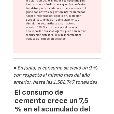
relación con Ud., o mientras sea necesario para
llevar a cabo las finalidades especificadas
Cesión:
Los datos pueden cederse a otras
empresas del
grupo
por motivos de gestión interna.
Derechos:
Acceso, rectificación, oposición, supresión,
portabilidad, limitación del tratatamiento y
decisiones automatizadas:
contacte con
nuestro DPD
. Si considera que el tratamiento no
se ajusta a la normativa vigente, puede presentar
reclamación ante la
AEPD
.
Más información:
Política de Protección de Datos
● En junio, el consumo se elevó un 9 %
con respecto al mismo mes del año
anterior, hasta las 1.562.747 toneladas
El consumo de
cemento crece un 7,5
% en el acumulado del