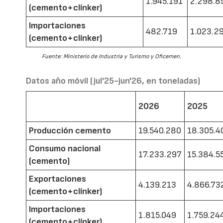
1.945.191
2.298.8
(cemento+clínker)
Importaciones
482.719
1.023.2
(cemento+clínker)
Fuente: Ministerio de Industria y Turismo y Oficemen.
Datos año móvil (jul'25-jun'26, en toneladas)
2026
2025
Producción cemento
19.540.280
18.305.4
Consumo nacional
17.233.297
15.384.5
(cemento)
Exportaciones
4.139.213
4.866.73
(cemento+clínker)
Importaciones
1.815.049
1.759.24
(cemento+clínker)