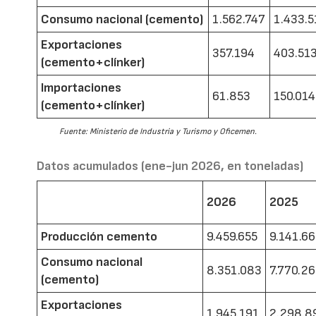
Consumo nacional (cemento)
1.562.747
1.433.5
Exportaciones
357.194
403.51
(cemento+clínker)
Importaciones
61.853
150.014
(cemento+clínker)
Fuente: Ministerio de Industria y Turismo y Oficemen.
Datos acumulados (ene-jun 2026, en toneladas)
2026
2025
Producción cemento
9.459.655
9.141.6
Consumo nacional
8.351.083
7.770.2
(cemento)
Exportaciones
1.945.191
2.298.8