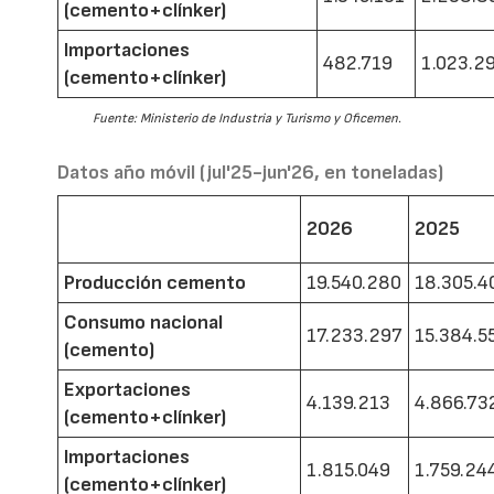
(cemento+clínker)
Importaciones
482.719
1.023.2
(cemento+clínker)
Fuente: Ministerio de Industria y Turismo y Oficemen.
Datos año móvil (jul'25-jun'26, en toneladas)
2026
2025
Producción cemento
19.540.280
18.305.4
Consumo nacional
17.233.297
15.384.5
(cemento)
Exportaciones
4.139.213
4.866.73
(cemento+clínker)
Importaciones
1.815.049
1.759.24
(cemento+clínker)