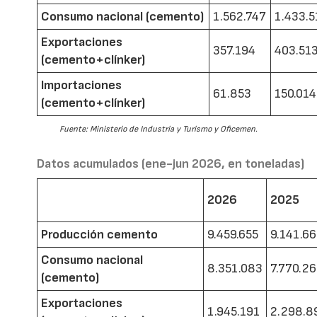
Consumo nacional (cemento)
1.562.747
1.433.5
Exportaciones
357.194
403.51
(cemento+clínker)
Importaciones
61.853
150.014
(cemento+clínker)
Fuente: Ministerio de Industria y Turismo y Oficemen.
Datos acumulados (ene-jun 2026, en toneladas)
2026
2025
Producción cemento
9.459.655
9.141.6
Consumo nacional
8.351.083
7.770.2
(cemento)
Exportaciones
1.945.191
2.298.8