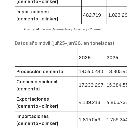
(cemento+clínker)
Importaciones
482.719
1.023.2
(cemento+clínker)
Fuente: Ministerio de Industria y Turismo y Oficemen.
Datos año móvil (jul'25-jun'26, en toneladas)
2026
2025
Producción cemento
19.540.280
18.305.4
Consumo nacional
17.233.297
15.384.5
(cemento)
Exportaciones
4.139.213
4.866.73
(cemento+clínker)
Importaciones
1.815.049
1.759.24
(cemento+clínker)