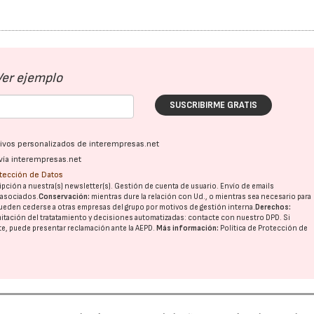
Ver ejemplo
SUSCRIBIRME GRATIS
ativos personalizados de interempresas.net
vía interempresas.net
otección de Datos
pción a nuestra(s) newsletter(s). Gestión de cuenta de usuario. Envío de emails
o asociados.
Conservación:
mientras dure la relación con Ud., o mientras sea necesario para
ueden cederse a otras
empresas del grupo
por motivos de gestión interna.
Derechos:
imitación del tratatamiento y decisiones automatizadas:
contacte con nuestro DPD
. Si
nte, puede presentar reclamación ante la
AEPD
.
Más información:
Política de Protección de