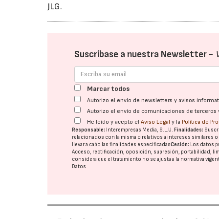
JLG.
Suscríbase a nuestra Newsletter -
Marcar todos
Autorizo el envío de newsletters y avisos inform
Autorizo el envío de comunicaciones de terceros 
He leído y acepto el
Aviso Legal
y la
Política de Pr
Responsable:
Interempresas Media, S.L.U.
Finalidades:
Suscri
relacionados con la misma o relativos a intereses similares 
llevar a cabo las finalidades especificadas
Cesión:
Los datos p
Acceso, rectificación, oposición, supresión, portabilidad, l
considera que el tratamiento no se ajusta a la normativa vige
Datos