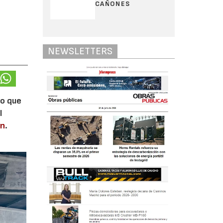
CAÑONES
NEWSLETTERS
lo que
l
en
.