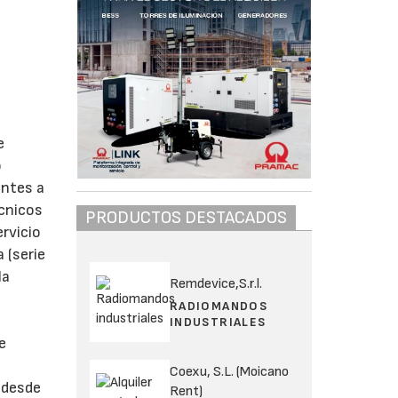
e
o
entes a
écnicos
PRODUCTOS DESTACADOS
rvicio
 (serie
la
Remdevice,S.r.l.
RADIOMANDOS
INDUSTRIALES
e
Coexu, S.L. (Moicano
o desde
Rent)