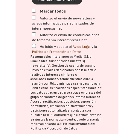
SUSCRIBIRME GRATIS
Marcar todos
Autorizo el envío de newsletters y
avisos informativos personalizados de
interempresas.net
Autorizo el envío de comunicaciones
de terceros vía interempresas.net
He leído y acepto el
Aviso Legal
y la
Política de Protección de Datos
Responsable:
Interempresas Media, S.L.U.
Finalidades:
Suscripción a nuestra(s)
newsletter(s). Gestión de cuenta de usuario.
Envío de emails relacionados con la misma o
relativos a intereses similares o
asociados.
Conservación:
mientras dure la
relación con Ud., o mientras sea necesario para
llevar a cabo las finalidades especificadas
Cesión:
Los datos pueden cederse a otras
empresas del
grupo
por motivos de gestión interna.
Derechos:
Acceso, rectificación, oposición, supresión,
portabilidad, limitación del tratatamiento y
decisiones automatizadas:
contacte con
nuestro DPD
. Si considera que el tratamiento no
se ajusta a la normativa vigente, puede presentar
reclamación ante la
AEPD
.
Más información:
Política de Protección de Datos