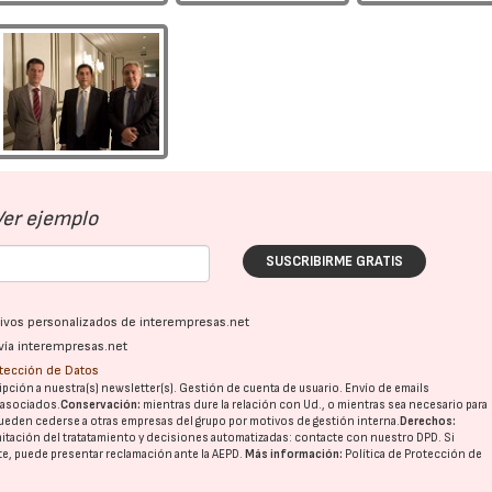
Ver ejemplo
SUSCRIBIRME GRATIS
ativos personalizados de interempresas.net
vía interempresas.net
otección de Datos
pción a nuestra(s) newsletter(s). Gestión de cuenta de usuario. Envío de emails
o asociados.
Conservación:
mientras dure la relación con Ud., o mientras sea necesario para
ueden cederse a otras
empresas del grupo
por motivos de gestión interna.
Derechos:
imitación del tratatamiento y decisiones automatizadas:
contacte con nuestro DPD
. Si
nte, puede presentar reclamación ante la
AEPD
.
Más información:
Política de Protección de