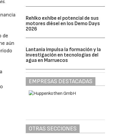
es.
anancia
Rehlko exhibe el potencial de sus
motores diésel en los Demo Days
2026
o de
ne aún
Lantania impulsa la formación y la
eríodo
investigación en tecnologías del
agua en Marruecos
da
EMPRESAS DESTACADAS
do
OTRAS SECCIONES