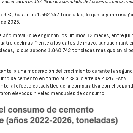
y alcanzaron un 15,4 % en el acumulado de los seis primeros mes
un 9 %, hasta las 1.562.747 toneladas, lo que supone una g
 de 2025.
de año móvil -que engloban los últimos 12 meses, entre juli
cuatro décimas frente a los datos de mayo, aunque mantie
ladas, lo que supone 1.848.742 toneladas más que en el p
tante, a una moderación del crecimiento durante la segun
sumo de cemento en torno al 2 % al cierre de 2026. Esta
nte, al efecto estadístico de la comparativa con el segun
traron elevados niveles mensuales de consumo.