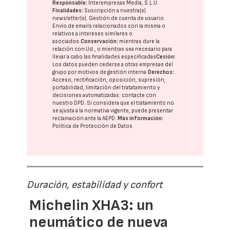
Responsable:
Interempresas Media, S.L.U.
Finalidades:
Suscripción a nuestra(s)
newsletter(s). Gestión de cuenta de usuario.
Envío de emails relacionados con la misma o
relativos a intereses similares o
asociados.
Conservación:
mientras dure la
relación con Ud., o mientras sea necesario para
llevar a cabo las finalidades especificadas
Cesión:
Los datos pueden cederse a otras
empresas del
grupo
por motivos de gestión interna.
Derechos:
Acceso, rectificación, oposición, supresión,
portabilidad, limitación del tratatamiento y
decisiones automatizadas:
contacte con
nuestro DPD
. Si considera que el tratamiento no
se ajusta a la normativa vigente, puede presentar
reclamación ante la
AEPD
.
Más información:
Política de Protección de Datos
Duración, estabilidad y confort
Michelin XHA3: un
neumático de nueva