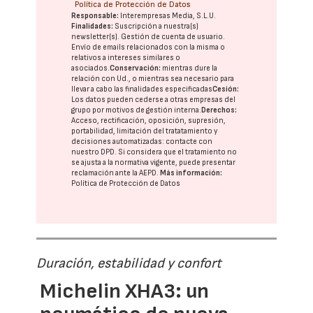
Política de Protección de Datos
Responsable:
Interempresas Media, S.L.U.
Finalidades:
Suscripción a nuestra(s)
newsletter(s). Gestión de cuenta de usuario.
Envío de emails relacionados con la misma o
relativos a intereses similares o
asociados.
Conservación:
mientras dure la
relación con Ud., o mientras sea necesario para
llevar a cabo las finalidades especificadas
Cesión:
Los datos pueden cederse a otras
empresas del
grupo
por motivos de gestión interna.
Derechos:
Acceso, rectificación, oposición, supresión,
portabilidad, limitación del tratatamiento y
decisiones automatizadas:
contacte con
nuestro DPD
. Si considera que el tratamiento no
se ajusta a la normativa vigente, puede presentar
reclamación ante la
AEPD
.
Más información:
Política de Protección de Datos
Duración, estabilidad y confort
Michelin XHA3: un