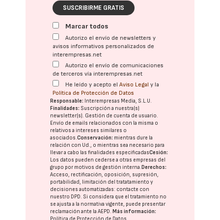
SUSCRIBIRME GRATIS
Marcar todos
Autorizo el envío de newsletters y
avisos informativos personalizados de
interempresas.net
Autorizo el envío de comunicaciones
de terceros vía interempresas.net
He leído y acepto el
Aviso Legal
y la
Política de Protección de Datos
Responsable:
Interempresas Media, S.L.U.
Finalidades:
Suscripción a nuestra(s)
newsletter(s). Gestión de cuenta de usuario.
Envío de emails relacionados con la misma o
relativos a intereses similares o
asociados.
Conservación:
mientras dure la
relación con Ud., o mientras sea necesario para
llevar a cabo las finalidades especificadas
Cesión:
Los datos pueden cederse a otras
empresas del
grupo
por motivos de gestión interna.
Derechos:
Acceso, rectificación, oposición, supresión,
portabilidad, limitación del tratatamiento y
decisiones automatizadas:
contacte con
nuestro DPD
. Si considera que el tratamiento no
se ajusta a la normativa vigente, puede presentar
reclamación ante la
AEPD
.
Más información:
Política de Protección de Datos