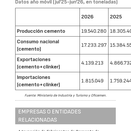
Datos año móvil (jul'25-jun'26, en toneladas)
2026
2025
Producción cemento
19.540.280
18.305.4
Consumo nacional
17.233.297
15.384.5
(cemento)
Exportaciones
4.139.213
4.866.73
(cemento+clínker)
Importaciones
1.815.049
1.759.24
(cemento+clínker)
Fuente: Ministerio de Industria y Turismo y Oficemen.
EMPRESAS O ENTIDADES
RELACIONADAS