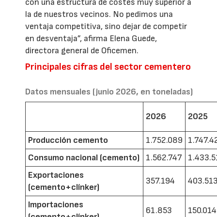
con una estructura de costes muy superior a
la de nuestros vecinos. No pedimos una
ventaja competitiva, sino dejar de competir
en desventaja”, afirma Elena Guede,
directora general de Oficemen.
Principales cifras del sector cementero
Datos mensuales (junio 2026, en toneladas)
2026
2025
Producción cemento
1.752.089
1.747.4
Consumo nacional (cemento)
1.562.747
1.433.5
Exportaciones
357.194
403.51
(cemento+clínker)
Importaciones
61.853
150.014
(cemento+clínker)