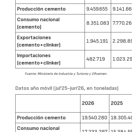
Producción cemento
9.459.655
9.141.6
Consumo nacional
8.351.083
7.770.2
(cemento)
Exportaciones
1.945.191
2.298.8
(cemento+clínker)
Importaciones
482.719
1.023.2
(cemento+clínker)
Fuente: Ministerio de Industria y Turismo y Oficemen.
Datos año móvil (jul'25-jun'26, en toneladas)
2026
2025
Producción cemento
19.540.280
18.305.4
Consumo nacional
17.233.297
15.384.5