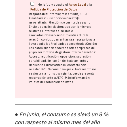
He leído y acepto el
Aviso Legal
y la
Política de Protección de Datos
Responsable:
Interempresas Media, S.L.U.
Finalidades:
Suscripción a nuestra(s)
newsletter(s). Gestión de cuenta de usuario.
Envío de emails relacionados con la misma o
relativos a intereses similares o
asociados.
Conservación:
mientras dure la
relación con Ud., o mientras sea necesario para
llevar a cabo las finalidades especificadas
Cesión:
Los datos pueden cederse a otras
empresas del
grupo
por motivos de gestión interna.
Derechos:
Acceso, rectificación, oposición, supresión,
portabilidad, limitación del tratatamiento y
decisiones automatizadas:
contacte con
nuestro DPD
. Si considera que el tratamiento no
se ajusta a la normativa vigente, puede presentar
reclamación ante la
AEPD
.
Más información:
Política de Protección de Datos
● En junio, el consumo se elevó un 9 %
con respecto al mismo mes del año