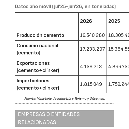
Datos año móvil (jul'25-jun'26, en toneladas)
2026
2025
Producción cemento
19.540.280
18.305.4
Consumo nacional
17.233.297
15.384.5
(cemento)
Exportaciones
4.139.213
4.866.73
(cemento+clínker)
Importaciones
1.815.049
1.759.24
(cemento+clínker)
Fuente: Ministerio de Industria y Turismo y Oficemen.
EMPRESAS O ENTIDADES
RELACIONADAS