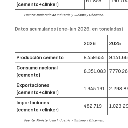
61.853
150.014
(cemento+clínker)
Fuente: Ministerio de Industria y Turismo y Oficemen.
Datos acumulados (ene-jun 2026, en toneladas)
2026
2025
Producción cemento
9.459.655
9.141.6
Consumo nacional
8.351.083
7.770.2
(cemento)
Exportaciones
1.945.191
2.298.8
(cemento+clínker)
Importaciones
482.719
1.023.2
(cemento+clínker)
Fuente: Ministerio de Industria y Turismo y Oficemen.