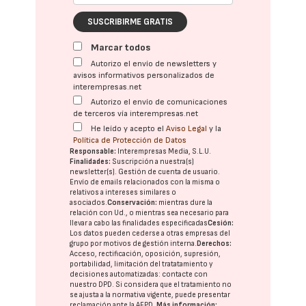
SUSCRIBIRME GRATIS
Marcar todos
Autorizo el envío de newsletters y
avisos informativos personalizados de
interempresas.net
Autorizo el envío de comunicaciones
de terceros vía interempresas.net
He leído y acepto el
Aviso Legal
y la
Política de Protección de Datos
Responsable:
Interempresas Media, S.L.U.
Finalidades:
Suscripción a nuestra(s)
newsletter(s). Gestión de cuenta de usuario.
Envío de emails relacionados con la misma o
relativos a intereses similares o
asociados.
Conservación:
mientras dure la
relación con Ud., o mientras sea necesario para
llevar a cabo las finalidades especificadas
Cesión:
Los datos pueden cederse a otras
empresas del
grupo
por motivos de gestión interna.
Derechos:
Acceso, rectificación, oposición, supresión,
portabilidad, limitación del tratatamiento y
decisiones automatizadas:
contacte con
nuestro DPD
. Si considera que el tratamiento no
se ajusta a la normativa vigente, puede presentar
reclamación ante la
AEPD
.
Más información: