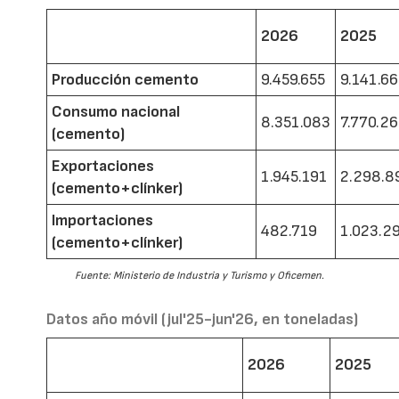
2026
2025
Producción cemento
9.459.655
9.141.6
Consumo nacional
8.351.083
7.770.2
(cemento)
Exportaciones
1.945.191
2.298.8
(cemento+clínker)
Importaciones
482.719
1.023.2
(cemento+clínker)
Fuente: Ministerio de Industria y Turismo y Oficemen.
Datos año móvil (jul'25-jun'26, en toneladas)
2026
2025