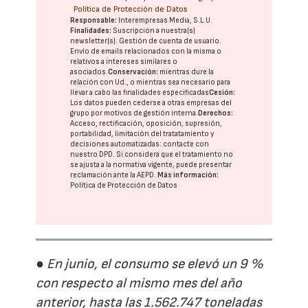
Política de Protección de Datos
Responsable:
Interempresas Media, S.L.U.
Finalidades:
Suscripción a nuestra(s)
newsletter(s). Gestión de cuenta de usuario.
Envío de emails relacionados con la misma o
relativos a intereses similares o
asociados.
Conservación:
mientras dure la
relación con Ud., o mientras sea necesario para
llevar a cabo las finalidades especificadas
Cesión:
Los datos pueden cederse a otras
empresas del
grupo
por motivos de gestión interna.
Derechos:
Acceso, rectificación, oposición, supresión,
portabilidad, limitación del tratatamiento y
decisiones automatizadas:
contacte con
nuestro DPD
. Si considera que el tratamiento no
se ajusta a la normativa vigente, puede presentar
reclamación ante la
AEPD
.
Más información:
Política de Protección de Datos
● En junio, el consumo se elevó un 9 %
con respecto al mismo mes del año
anterior, hasta las 1.562.747 toneladas