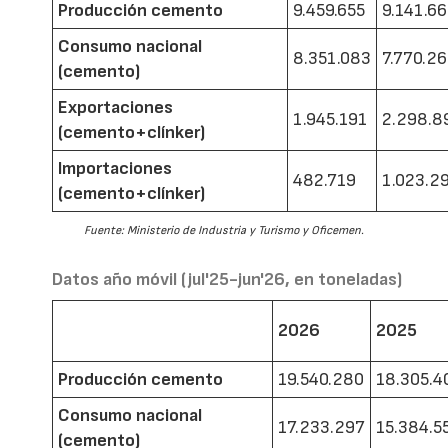
Producción cemento
9.459.655
9.141.6
Consumo nacional
8.351.083
7.770.2
(cemento)
Exportaciones
1.945.191
2.298.8
(cemento+clínker)
Importaciones
482.719
1.023.2
(cemento+clínker)
Fuente: Ministerio de Industria y Turismo y Oficemen.
Datos año móvil (jul'25-jun'26, en toneladas)
2026
2025
Producción cemento
19.540.280
18.305.4
Consumo nacional
17.233.297
15.384.5
(cemento)