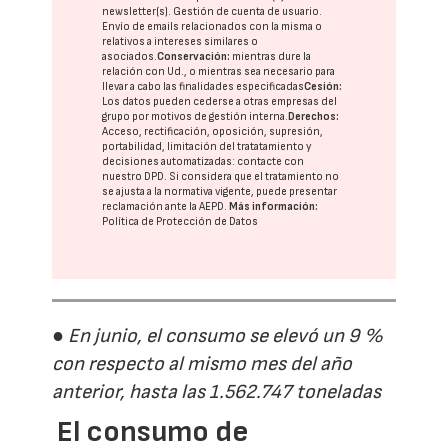
newsletter(s). Gestión de cuenta de usuario.
Envío de emails relacionados con la misma o
relativos a intereses similares o
asociados.
Conservación:
mientras dure la
relación con Ud., o mientras sea necesario para
llevar a cabo las finalidades especificadas
Cesión:
Los datos pueden cederse a otras
empresas del
grupo
por motivos de gestión interna.
Derechos:
Acceso, rectificación, oposición, supresión,
portabilidad, limitación del tratatamiento y
decisiones automatizadas:
contacte con
nuestro DPD
. Si considera que el tratamiento no
se ajusta a la normativa vigente, puede presentar
reclamación ante la
AEPD
.
Más información:
Política de Protección de Datos
● En junio, el consumo se elevó un 9 %
con respecto al mismo mes del año
anterior, hasta las 1.562.747 toneladas
El consumo de