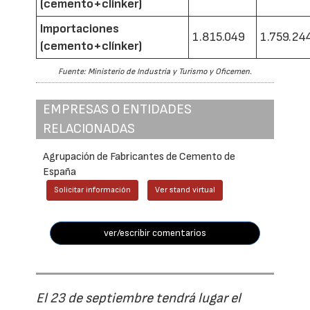
(cemento+clínker)
Importaciones
1.815.049
1.759.24
(cemento+clínker)
Fuente: Ministerio de Industria y Turismo y Oficemen.
EMPRESAS O ENTIDADES
RELACIONADAS
Agrupación de Fabricantes de Cemento de
España
Solicitar información
Ver stand virtual
ver/escribir comentarios
El 23 de septiembre tendrá lugar el