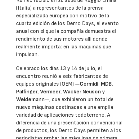
Rehlko recibió en su sede de Reggio Emilia
(Italia) a representantes de la prensa
especializada europea con motivo de la
cuarta edición de los Demo Days, el evento
anual con el que la compañía demuestra el
rendimiento de sus motores allí donde
realmente importa: en las máquinas que
impulsan.
Celebrado los días 13 y 14 de julio, el
encuentro reunió a seis fabricantes de
equipos originales (OEM) —
Cormidi
,
MDB
,
Palfinger
,
Vermeer
,
Wacker Neuson
y
Weidemann
—, que exhibieron un total de
nueve máquinas destinadas a una amplia
variedad de aplicaciones todoterreno. A
diferencia de una presentación convencional
de productos, los Demo Days permiten a los
periodistas probar las máquinas de primera