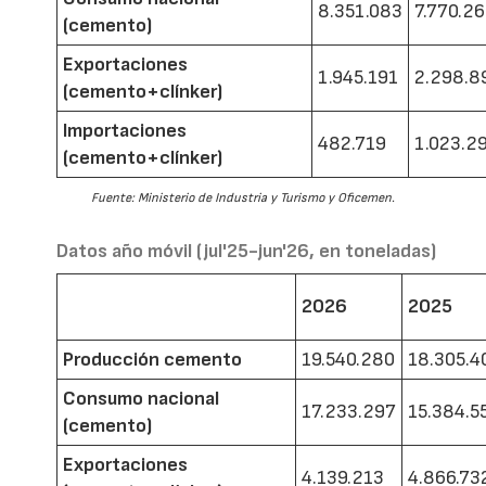
8.351.083
7.770.2
(cemento)
Exportaciones
1.945.191
2.298.8
(cemento+clínker)
Importaciones
482.719
1.023.2
(cemento+clínker)
Fuente: Ministerio de Industria y Turismo y Oficemen.
Datos año móvil (jul'25-jun'26, en toneladas)
2026
2025
Producción cemento
19.540.280
18.305.4
Consumo nacional
17.233.297
15.384.5
(cemento)
Exportaciones
4.139.213
4.866.73