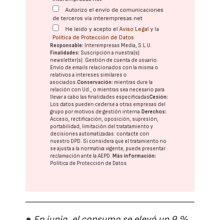
Autorizo el envío de comunicaciones
de terceros vía interempresas.net
He leído y acepto el
Aviso Legal
y la
Política de Protección de Datos
Responsable:
Interempresas Media, S.L.U.
Finalidades:
Suscripción a nuestra(s)
newsletter(s). Gestión de cuenta de usuario.
Envío de emails relacionados con la misma o
relativos a intereses similares o
asociados.
Conservación:
mientras dure la
relación con Ud., o mientras sea necesario para
llevar a cabo las finalidades especificadas
Cesión:
Los datos pueden cederse a otras
empresas del
grupo
por motivos de gestión interna.
Derechos:
Acceso, rectificación, oposición, supresión,
portabilidad, limitación del tratatamiento y
decisiones automatizadas:
contacte con
nuestro DPD
. Si considera que el tratamiento no
se ajusta a la normativa vigente, puede presentar
reclamación ante la
AEPD
.
Más información:
Política de Protección de Datos
● En junio, el consumo se elevó un 9 %