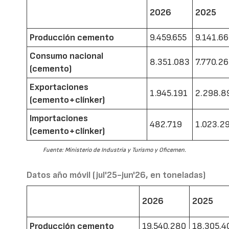
2026
2025
Producción cemento
9.459.655
9.141.6
Consumo nacional
8.351.083
7.770.2
(cemento)
Exportaciones
1.945.191
2.298.8
(cemento+clínker)
Importaciones
482.719
1.023.2
(cemento+clínker)
Fuente: Ministerio de Industria y Turismo y Oficemen.
Datos año móvil (jul'25-jun'26, en toneladas)
2026
2025
Producción cemento
19.540.280
18.305.4