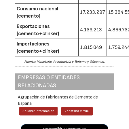
Consumo nacional
17.233.297
15.384.5
(cemento)
Exportaciones
4.139.213
4.866.73
(cemento+clínker)
Importaciones
1.815.049
1.759.24
(cemento+clínker)
Fuente: Ministerio de Industria y Turismo y Oficemen.
EMPRESAS O ENTIDADES
RELACIONADAS
Agrupación de Fabricantes de Cemento de
España
Solicitar información
Ver stand virtual
ver/escribir comentarios