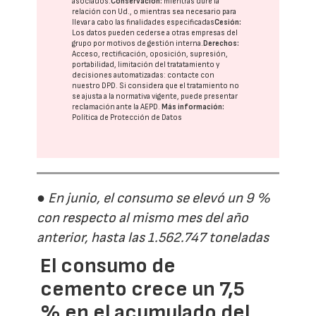
asociados.
Conservación:
mientras dure la
relación con Ud., o mientras sea necesario para
llevar a cabo las finalidades especificadas
Cesión:
Los datos pueden cederse a otras
empresas del
grupo
por motivos de gestión interna.
Derechos:
Acceso, rectificación, oposición, supresión,
portabilidad, limitación del tratatamiento y
decisiones automatizadas:
contacte con
nuestro DPD
. Si considera que el tratamiento no
se ajusta a la normativa vigente, puede presentar
reclamación ante la
AEPD
.
Más información:
Política de Protección de Datos
● En junio, el consumo se elevó un 9 %
con respecto al mismo mes del año
anterior, hasta las 1.562.747 toneladas
El consumo de
cemento crece un 7,5
% en el acumulado del