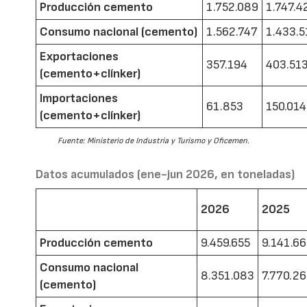
Producción cemento
1.752.089
1.747.4
Consumo nacional (cemento)
1.562.747
1.433.5
Exportaciones
357.194
403.51
(cemento+clínker)
Importaciones
61.853
150.014
(cemento+clínker)
Fuente: Ministerio de Industria y Turismo y Oficemen.
Datos acumulados (ene-jun 2026, en toneladas)
2026
2025
Producción cemento
9.459.655
9.141.6
Consumo nacional
8.351.083
7.770.2
(cemento)