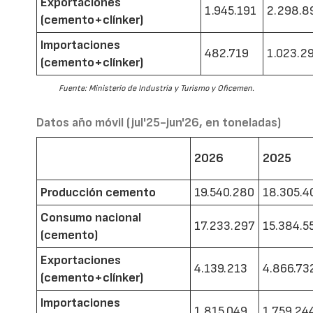
Exportaciones
1.945.191
2.298.8
(cemento+clínker)
Importaciones
482.719
1.023.2
(cemento+clínker)
Fuente: Ministerio de Industria y Turismo y Oficemen.
Datos año móvil (jul'25-jun'26, en toneladas)
2026
2025
Producción cemento
19.540.280
18.305.4
Consumo nacional
17.233.297
15.384.5
(cemento)
Exportaciones
4.139.213
4.866.73
(cemento+clínker)
Importaciones
1.815.049
1.759.24