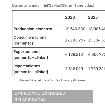
Datos año móvil (jul'25-jun'26, en toneladas)
2026
2025
Producción cemento
19.540.280
18.305.4
Consumo nacional
17.233.297
15.384.5
(cemento)
Exportaciones
4.139.213
4.866.73
(cemento+clínker)
Importaciones
1.815.049
1.759.24
(cemento+clínker)
Fuente: Ministerio de Industria y Turismo y Oficemen.
EMPRESAS O ENTIDADES
RELACIONADAS