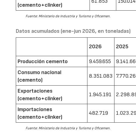
61.853
150.014
(cemento+clínker)
Fuente: Ministerio de Industria y Turismo y Oficemen.
Datos acumulados (ene-jun 2026, en toneladas)
2026
2025
Producción cemento
9.459.655
9.141.6
Consumo nacional
8.351.083
7.770.2
(cemento)
Exportaciones
1.945.191
2.298.8
(cemento+clínker)
Importaciones
482.719
1.023.2
(cemento+clínker)
Fuente: Ministerio de Industria y Turismo y Oficemen.