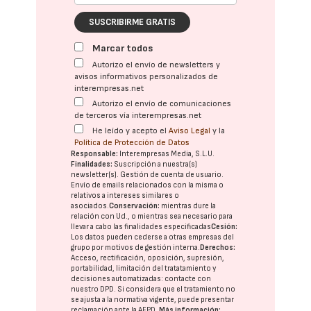
SUSCRIBIRME GRATIS
Marcar todos
Autorizo el envío de newsletters y
avisos informativos personalizados de
interempresas.net
Autorizo el envío de comunicaciones
de terceros vía interempresas.net
He leído y acepto el
Aviso Legal
y la
Política de Protección de Datos
Responsable:
Interempresas Media, S.L.U.
Finalidades:
Suscripción a nuestra(s)
newsletter(s). Gestión de cuenta de usuario.
Envío de emails relacionados con la misma o
relativos a intereses similares o
asociados.
Conservación:
mientras dure la
relación con Ud., o mientras sea necesario para
llevar a cabo las finalidades especificadas
Cesión:
Los datos pueden cederse a otras
empresas del
grupo
por motivos de gestión interna.
Derechos:
Acceso, rectificación, oposición, supresión,
portabilidad, limitación del tratatamiento y
decisiones automatizadas:
contacte con
nuestro DPD
. Si considera que el tratamiento no
se ajusta a la normativa vigente, puede presentar
reclamación ante la
AEPD
.
Más información: