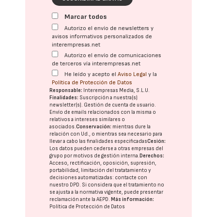
Marcar todos
Autorizo el envío de newsletters y
avisos informativos personalizados de
interempresas.net
Autorizo el envío de comunicaciones
de terceros vía interempresas.net
He leído y acepto el
Aviso Legal
y la
Política de Protección de Datos
Responsable:
Interempresas Media, S.L.U.
Finalidades:
Suscripción a nuestra(s)
newsletter(s). Gestión de cuenta de usuario.
Envío de emails relacionados con la misma o
relativos a intereses similares o
asociados.
Conservación:
mientras dure la
relación con Ud., o mientras sea necesario para
llevar a cabo las finalidades especificadas
Cesión:
Los datos pueden cederse a otras
empresas del
grupo
por motivos de gestión interna.
Derechos:
Acceso, rectificación, oposición, supresión,
portabilidad, limitación del tratatamiento y
decisiones automatizadas:
contacte con
nuestro DPD
. Si considera que el tratamiento no
se ajusta a la normativa vigente, puede presentar
reclamación ante la
AEPD
.
Más información:
Política de Protección de Datos