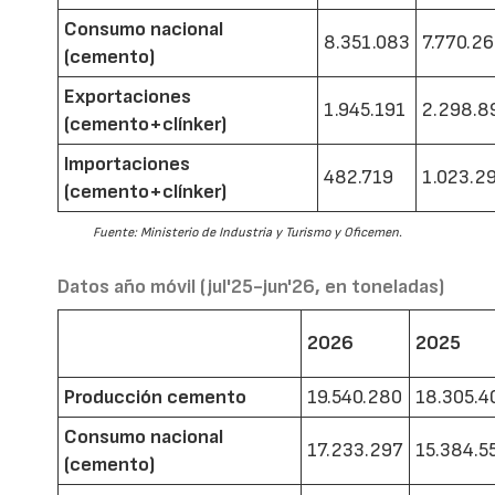
Consumo nacional
8.351.083
7.770.2
(cemento)
Exportaciones
1.945.191
2.298.8
(cemento+clínker)
Importaciones
482.719
1.023.2
(cemento+clínker)
Fuente: Ministerio de Industria y Turismo y Oficemen.
Datos año móvil (jul'25-jun'26, en toneladas)
2026
2025
Producción cemento
19.540.280
18.305.4
Consumo nacional
17.233.297
15.384.5
(cemento)