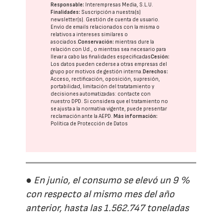
Responsable:
Interempresas Media, S.L.U.
Finalidades:
Suscripción a nuestra(s)
newsletter(s). Gestión de cuenta de usuario.
Envío de emails relacionados con la misma o
relativos a intereses similares o
asociados.
Conservación:
mientras dure la
relación con Ud., o mientras sea necesario para
llevar a cabo las finalidades especificadas
Cesión:
Los datos pueden cederse a otras
empresas del
grupo
por motivos de gestión interna.
Derechos:
Acceso, rectificación, oposición, supresión,
portabilidad, limitación del tratatamiento y
decisiones automatizadas:
contacte con
nuestro DPD
. Si considera que el tratamiento no
se ajusta a la normativa vigente, puede presentar
reclamación ante la
AEPD
.
Más información:
Política de Protección de Datos
● En junio, el consumo se elevó un 9 %
con respecto al mismo mes del año
anterior, hasta las 1.562.747 toneladas