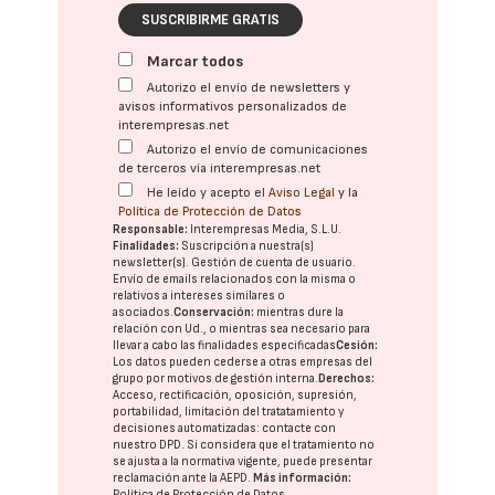
SUSCRIBIRME GRATIS
Marcar todos
Autorizo el envío de newsletters y
avisos informativos personalizados de
interempresas.net
Autorizo el envío de comunicaciones
de terceros vía interempresas.net
He leído y acepto el
Aviso Legal
y la
Política de Protección de Datos
Responsable:
Interempresas Media, S.L.U.
Finalidades:
Suscripción a nuestra(s)
newsletter(s). Gestión de cuenta de usuario.
Envío de emails relacionados con la misma o
relativos a intereses similares o
asociados.
Conservación:
mientras dure la
relación con Ud., o mientras sea necesario para
llevar a cabo las finalidades especificadas
Cesión:
Los datos pueden cederse a otras
empresas del
grupo
por motivos de gestión interna.
Derechos:
Acceso, rectificación, oposición, supresión,
portabilidad, limitación del tratatamiento y
decisiones automatizadas:
contacte con
nuestro DPD
. Si considera que el tratamiento no
se ajusta a la normativa vigente, puede presentar
reclamación ante la
AEPD
.
Más información:
Política de Protección de Datos