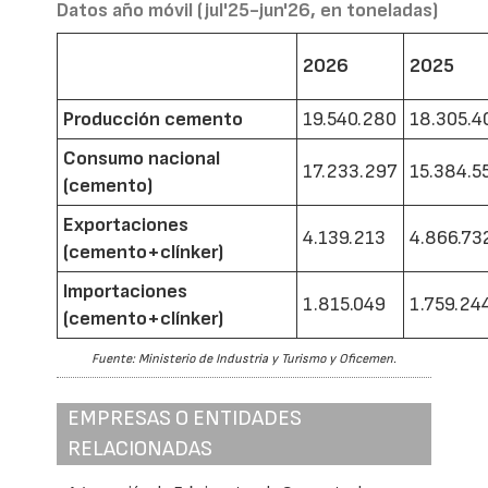
Datos año móvil (jul'25-jun'26, en toneladas)
2026
2025
Producción cemento
19.540.280
18.305.4
Consumo nacional
17.233.297
15.384.5
(cemento)
Exportaciones
4.139.213
4.866.73
(cemento+clínker)
Importaciones
1.815.049
1.759.24
(cemento+clínker)
Fuente: Ministerio de Industria y Turismo y Oficemen.
EMPRESAS O ENTIDADES
RELACIONADAS