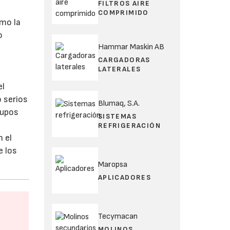
FILTROS AIRE
COMPRIMIDO
omo la
o
Hammar Maskin AB
CARGADORAS
LATERALES
el
 serios
Blumaq, S.A.
rupos
SISTEMAS
REFRIGERACIÓN
 el
e los
Maropsa
APLICADORES
Tecymacan
MOLINOS