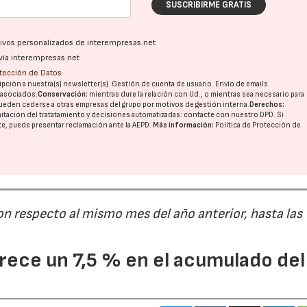
SUSCRIBIRME GRATIS
ativos personalizados de interempresas.net
vía interempresas.net
otección de Datos
pción a nuestra(s) newsletter(s). Gestión de cuenta de usuario. Envío de emails
o asociados.
Conservación:
mientras dure la relación con Ud., o mientras sea necesario para
ueden cederse a otras
empresas del grupo
por motivos de gestión interna.
Derechos:
imitación del tratatamiento y decisiones automatizadas:
contacte con nuestro DPD
. Si
nte, puede presentar reclamación ante la
AEPD
.
Más información:
Política de Protección de
on respecto al mismo mes del año anterior, hasta las
ece un 7,5 % en el acumulado del