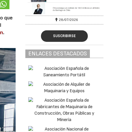
lo que
28/07/2026
l
en
.
SUSCRIBIRSE
ENLACES DESTACADOS