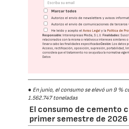
Marcar todos
Autorizo el envío de newsletters y avisos inform
Autorizo el envío de comunicaciones de terceros 
He leído y acepto el
Aviso Legal
y la
Política de Pr
Responsable:
Interempresas Media, S.L.U.
Finalidades:
Suscri
relacionados con la misma o relativos a intereses similares 
llevar a cabo las finalidades especificadas
Cesión:
Los datos p
Acceso, rectificación, oposición, supresión, portabilidad, l
considera que el tratamiento no se ajusta a la normativa vige
Datos
● En junio, el consumo se elevó un 9 % c
1.562.747 toneladas
El consumo de cemento cr
primer semestre de 2026