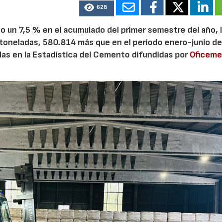
628
 un 7,5 % en el acumulado del primer semestre del año, 
28/07/2026
30/07/2026
 toneladas, 580.814 más que en el periodo enero-junio de
adas en la Estadística del Cemento difundidas por
Oficem