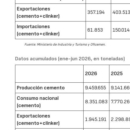
Exportaciones
357.194
403.51
(cemento+clínker)
Importaciones
61.853
150.014
(cemento+clínker)
Fuente: Ministerio de Industria y Turismo y Oficemen.
Datos acumulados (ene-jun 2026, en toneladas)
2026
2025
Producción cemento
9.459.655
9.141.6
Consumo nacional
8.351.083
7.770.2
(cemento)
Exportaciones
1.945.191
2.298.8
(cemento+clínker)