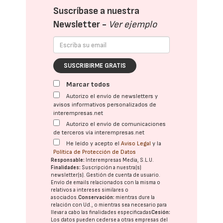
Suscríbase a nuestra
Newsletter -
Ver ejemplo
SUSCRIBIRME GRATIS
Marcar todos
Autorizo el envío de newsletters y
avisos informativos personalizados de
interempresas.net
Autorizo el envío de comunicaciones
de terceros vía interempresas.net
He leído y acepto el
Aviso Legal
y la
Política de Protección de Datos
Responsable:
Interempresas Media, S.L.U.
Finalidades:
Suscripción a nuestra(s)
newsletter(s). Gestión de cuenta de usuario.
Envío de emails relacionados con la misma o
relativos a intereses similares o
asociados.
Conservación:
mientras dure la
relación con Ud., o mientras sea necesario para
llevar a cabo las finalidades especificadas
Cesión:
Los datos pueden cederse a otras
empresas del