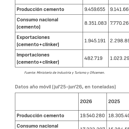
Producción cemento
9.459.655
9.141.6
Consumo nacional
8.351.083
7.770.2
(cemento)
Exportaciones
1.945.191
2.298.8
(cemento+clínker)
Importaciones
482.719
1.023.2
(cemento+clínker)
Fuente: Ministerio de Industria y Turismo y Oficemen.
Datos año móvil (jul'25-jun'26, en toneladas)
2026
2025
Producción cemento
19.540.280
18.305.4
Consumo nacional