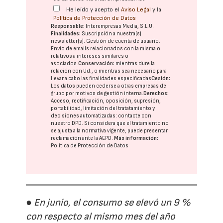
He leído y acepto el
Aviso Legal
y la
Política de Protección de Datos
Responsable:
Interempresas Media, S.L.U.
Finalidades:
Suscripción a nuestra(s)
newsletter(s). Gestión de cuenta de usuario.
Envío de emails relacionados con la misma o
relativos a intereses similares o
asociados.
Conservación:
mientras dure la
relación con Ud., o mientras sea necesario para
llevar a cabo las finalidades especificadas
Cesión:
Los datos pueden cederse a otras
empresas del
grupo
por motivos de gestión interna.
Derechos:
Acceso, rectificación, oposición, supresión,
portabilidad, limitación del tratatamiento y
decisiones automatizadas:
contacte con
nuestro DPD
. Si considera que el tratamiento no
se ajusta a la normativa vigente, puede presentar
reclamación ante la
AEPD
.
Más información:
Política de Protección de Datos
● En junio, el consumo se elevó un 9 %
con respecto al mismo mes del año