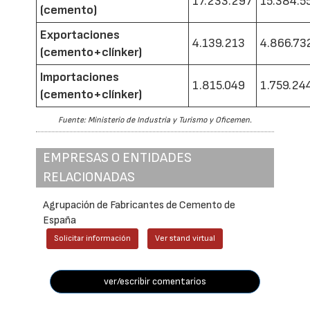
17.233.297
15.384.5
(cemento)
Exportaciones
4.139.213
4.866.73
(cemento+clínker)
Importaciones
1.815.049
1.759.24
(cemento+clínker)
Fuente: Ministerio de Industria y Turismo y Oficemen.
EMPRESAS O ENTIDADES
RELACIONADAS
Agrupación de Fabricantes de Cemento de
España
Solicitar información
Ver stand virtual
ver/escribir comentarios