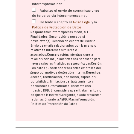
interempresas.net
Autorizo el envío de comunicaciones
de terceros vía interempresas.net
He leído y acepto el
Aviso Legal
y la
Política de Protección de Datos
Responsable:
Interempresas Media, S.L.U.
Finalidades:
Suscripción a nuestra(s)
newsletter(s). Gestión de cuenta de usuario.
Envío de emails relacionados con la misma o
relativos a intereses similares o
asociados.
Conservación:
mientras dure la
relación con Ud., o mientras sea necesario para
llevar a cabo las finalidades especificadas
Cesión:
Los datos pueden cederse a otras
empresas del
grupo
por motivos de gestión interna.
Derechos:
Acceso, rectificación, oposición, supresión,
portabilidad, limitación del tratatamiento y
decisiones automatizadas:
contacte con
nuestro DPD
. Si considera que el tratamiento no
se ajusta a la normativa vigente, puede presentar
reclamación ante la
AEPD
.
Más información:
Política de Protección de Datos