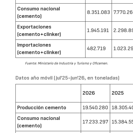
Consumo nacional
8.351.083
7.770.2
(cemento)
Exportaciones
1.945.191
2.298.8
(cemento+clínker)
Importaciones
482.719
1.023.2
(cemento+clínker)
Fuente: Ministerio de Industria y Turismo y Oficemen.
Datos año móvil (jul'25-jun'26, en toneladas)
2026
2025
Producción cemento
19.540.280
18.305.4
Consumo nacional
17.233.297
15.384.5
(cemento)