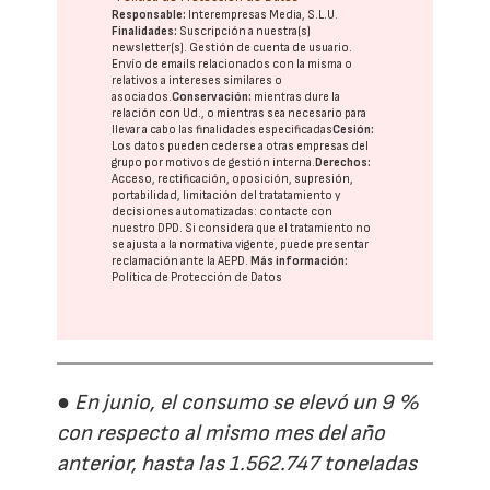
Responsable:
Interempresas Media, S.L.U.
Finalidades:
Suscripción a nuestra(s)
newsletter(s). Gestión de cuenta de usuario.
Envío de emails relacionados con la misma o
relativos a intereses similares o
asociados.
Conservación:
mientras dure la
relación con Ud., o mientras sea necesario para
llevar a cabo las finalidades especificadas
Cesión:
Los datos pueden cederse a otras
empresas del
grupo
por motivos de gestión interna.
Derechos:
Acceso, rectificación, oposición, supresión,
portabilidad, limitación del tratatamiento y
decisiones automatizadas:
contacte con
nuestro DPD
. Si considera que el tratamiento no
se ajusta a la normativa vigente, puede presentar
reclamación ante la
AEPD
.
Más información:
Política de Protección de Datos
● En junio, el consumo se elevó un 9 %
con respecto al mismo mes del año
anterior, hasta las 1.562.747 toneladas