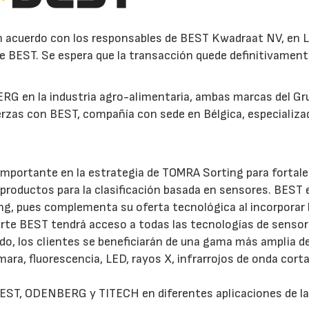
 acuerdo con los responsables de BEST Kwadraat NV, en L
de BEST. Se espera que la transacción quede definitivamen
BERG en la industria agro-alimentaria, ambas marcas del Gr
uerzas con BEST, compañía con sede en Bélgica, especializa
importante en la estrategia de TOMRA Sorting para fortale
 productos para la clasificación basada en sensores. BEST 
g, pues complementa su oferta tecnológica al incorporar 
 parte BEST tendrá acceso a todas las tecnologías de senso
o, los clientes se beneficiarán de una gama más amplia d
ara, fluorescencia, LED, rayos X, infrarrojos de onda corta
 BEST, ODENBERG y TITECH en diferentes aplicaciones de l