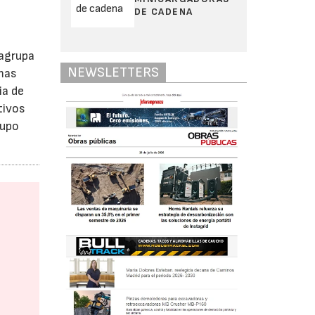
DE CADENA
 agrupa
NEWSLETTERS
mas
ia de
tivos
rupo