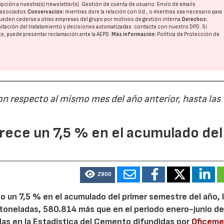
pción a nuestra(s) newsletter(s). Gestión de cuenta de usuario. Envío de emails
o asociados.
Conservación:
mientras dure la relación con Ud., o mientras sea necesario para
ueden cederse a otras
empresas del grupo
por motivos de gestión interna.
Derechos:
imitación del tratatamiento y decisiones automatizadas:
contacte con nuestro DPD
. Si
28/07/2026
30/07/2026
nte, puede presentar reclamación ante la
AEPD
.
Más información:
Política de Protección de
on respecto al mismo mes del año anterior, hasta las
ece un 7,5 % en el acumulado del
2900
 un 7,5 % en el acumulado del primer semestre del año, 
 toneladas, 580.814 más que en el periodo enero-junio de
adas en la Estadística del Cemento difundidas por
Oficem