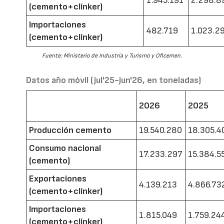
1.945.191
2.298.8
(cemento+clínker)
Importaciones
482.719
1.023.2
(cemento+clínker)
Fuente: Ministerio de Industria y Turismo y Oficemen.
Datos año móvil (jul'25-jun'26, en toneladas)
2026
2025
Producción cemento
19.540.280
18.305.4
Consumo nacional
17.233.297
15.384.5
(cemento)
Exportaciones
4.139.213
4.866.73
(cemento+clínker)
Importaciones
1.815.049
1.759.24
(cemento+clínker)