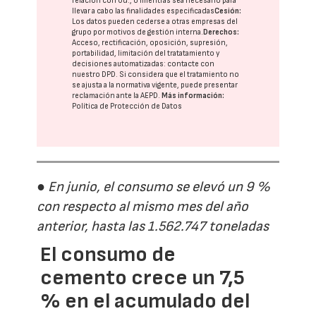
relación con Ud., o mientras sea necesario para
llevar a cabo las finalidades especificadas
Cesión:
Los datos pueden cederse a otras
empresas del
grupo
por motivos de gestión interna.
Derechos:
Acceso, rectificación, oposición, supresión,
portabilidad, limitación del tratatamiento y
decisiones automatizadas:
contacte con
nuestro DPD
. Si considera que el tratamiento no
se ajusta a la normativa vigente, puede presentar
reclamación ante la
AEPD
.
Más información:
Política de Protección de Datos
● En junio, el consumo se elevó un 9 %
con respecto al mismo mes del año
anterior, hasta las 1.562.747 toneladas
El consumo de
cemento crece un 7,5
% en el acumulado del