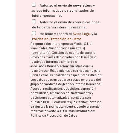
Autorizo el envío de newsletters y
avisos informativos personalizados de
interempresas.net
Autorizo el envío de comunicaciones
de terceros vía interempresas.net
He leído y acepto el
Aviso Legal
y la
Política de Protección de Datos
Responsable:
Interempresas Media, S.L.U.
Finalidades:
Suscripción a nuestra(s)
newsletter(s). Gestión de cuenta de usuario.
Envío de emails relacionados con la misma o
relativos a intereses similares o
asociados.
Conservación:
mientras dure la
relación con Ud., o mientras sea necesario para
llevar a cabo las finalidades especificadas
Cesión:
Los datos pueden cederse a otras
empresas del
grupo
por motivos de gestión interna.
Derechos:
Acceso, rectificación, oposición, supresión,
portabilidad, limitación del tratatamiento y
decisiones automatizadas:
contacte con
nuestro DPD
. Si considera que el tratamiento no
se ajusta a la normativa vigente, puede presentar
reclamación ante la
AEPD
.
Más información:
Política de Protección de Datos