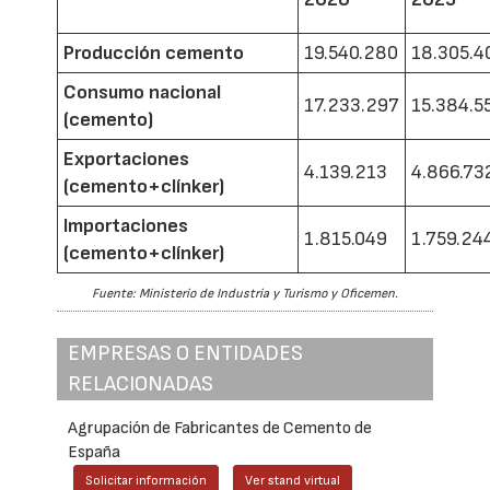
Producción cemento
19.540.280
18.305.4
Consumo nacional
17.233.297
15.384.5
(cemento)
Exportaciones
4.139.213
4.866.73
(cemento+clínker)
Importaciones
1.815.049
1.759.24
(cemento+clínker)
Fuente: Ministerio de Industria y Turismo y Oficemen.
EMPRESAS O ENTIDADES
RELACIONADAS
Agrupación de Fabricantes de Cemento de
España
Solicitar información
Ver stand virtual