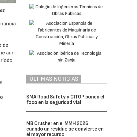
es.
anancia
o de
ne aún
eríodo
ÚLTIMAS NOTICIAS
da
do
SMA Road Safety y CITOP ponen el
foco en la seguridad vial
MB Crusher en el MMH 2026:
cuando un residuo se convierte en
el mayor recurso