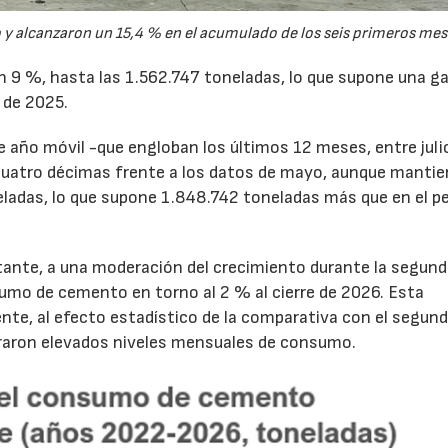
y alcanzaron un 15,4 % en el acumulado de los seis primeros mes
un 9 %, hasta las 1.562.747 toneladas, lo que supone una g
 de 2025.
de año móvil -que engloban los últimos 12 meses, entre juli
cuatro décimas frente a los datos de mayo, aunque mantie
ladas, lo que supone 1.848.742 toneladas más que en el p
tante, a una moderación del crecimiento durante la segun
sumo de cemento en torno al 2 % al cierre de 2026. Esta
nte, al efecto estadístico de la comparativa con el segun
traron elevados niveles mensuales de consumo.