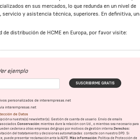
ializados en sus mercados, lo que redunda en un nivel de
ervicio y asistencia técnica, superiores. En definitiva, un
 de distribución de HCME en Europa, por favor visite:
Ver ejemplo
SUSCRIBIRME GRATIS
ativos personalizados de interempresas.net
vía interempresas.net
otección de Datos
pción a nuestra(s) newsletter(s). Gestión de cuenta de usuario. Envío de emails
o asociados.
Conservación:
mientras dure la relación con Ud., o mientras sea necesario para
ueden cederse a otras
empresas del grupo
por motivos de gestión interna.
Derechos:
imitación del tratatamiento y decisiones automatizadas:
contacte con nuestro DPD
. Si
nte, puede presentar reclamación ante la
AEPD
.
Más información:
Política de Protección de