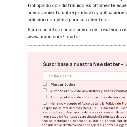
trabajando con distribuidores altamente espec
asesoramiento sobre producto y aplicaciones, s
solución completa para sus clientes.
Para más información acerca de la extensa red
www.hcme.com/locator
Suscríbase a nuestra Newsletter -
Marcar todos
Autorizo el envío de newsletters y avisos inform
Autorizo el envío de comunicaciones de terceros 
He leído y acepto el
Aviso Legal
y la
Política de Pr
Responsable:
Interempresas Media, S.L.U.
Finalidades:
Suscri
relacionados con la misma o relativos a intereses similares 
llevar a cabo las finalidades especificadas
Cesión:
Los datos p
Acceso, rectificación, oposición, supresión, portabilidad, l
considera que el tratamiento no se ajusta a la normativa vige