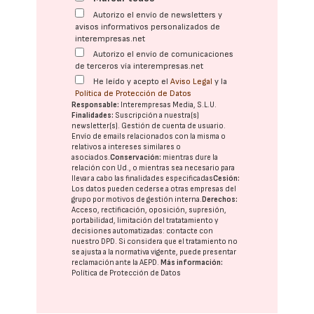
Autorizo el envío de newsletters y
avisos informativos personalizados de
interempresas.net
Autorizo el envío de comunicaciones
de terceros vía interempresas.net
He leído y acepto el
Aviso Legal
y la
Política de Protección de Datos
Responsable:
Interempresas Media, S.L.U.
Finalidades:
Suscripción a nuestra(s)
newsletter(s). Gestión de cuenta de usuario.
Envío de emails relacionados con la misma o
relativos a intereses similares o
asociados.
Conservación:
mientras dure la
relación con Ud., o mientras sea necesario para
llevar a cabo las finalidades especificadas
Cesión:
Los datos pueden cederse a otras
empresas del
grupo
por motivos de gestión interna.
Derechos:
Acceso, rectificación, oposición, supresión,
portabilidad, limitación del tratatamiento y
decisiones automatizadas:
contacte con
nuestro DPD
. Si considera que el tratamiento no
se ajusta a la normativa vigente, puede presentar
reclamación ante la
AEPD
.
Más información:
Política de Protección de Datos