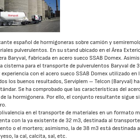
bricante español de hormigoneras sobre camión y semiremolq
iales pulverulentos. En su stand ubicado en el Área Exteri
era Baryval, fabricada en acero sueco SSAB Domex. Asimi
 cisterna para el transporte de pulverulentos Baryval de 
 experiencia con el acero sueco SSAB Domex utilizado en 
dos los buenos resultados, Serviplem – Telcon (Baryval) ha
tándar. Se ha comprobado que las características del acero
de la hormigonera. Por ello, el conjunto resultante sigue s
ro.
olivalencia en el transporte de materiales en un formato 
ta con la ya existente de 32 m3, destinada al transporte
nto o el mortero; asimismo, la de 38 m3 está destinada a
o, la cal, calcita, sal, etc.