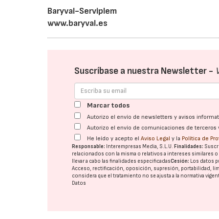
Baryval-Serviplem
www.baryval.es
Suscríbase a nuestra Newsletter -
Marcar todos
Autorizo el envío de newsletters y avisos inform
Autorizo el envío de comunicaciones de terceros 
He leído y acepto el
Aviso Legal
y la
Política de Pr
Responsable:
Interempresas Media, S.L.U.
Finalidades:
Suscri
relacionados con la misma o relativos a intereses similares 
llevar a cabo las finalidades especificadas
Cesión:
Los datos p
Acceso, rectificación, oposición, supresión, portabilidad, l
considera que el tratamiento no se ajusta a la normativa vige
Datos