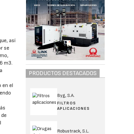
ue, así
or se
smo,
36 m3.
la
PRODUCTOS DESTACADOS
 en el
iendo
Byg, S.A.
FILTROS
más
APLICACIONES
 de
l
Robustrack, S.L.