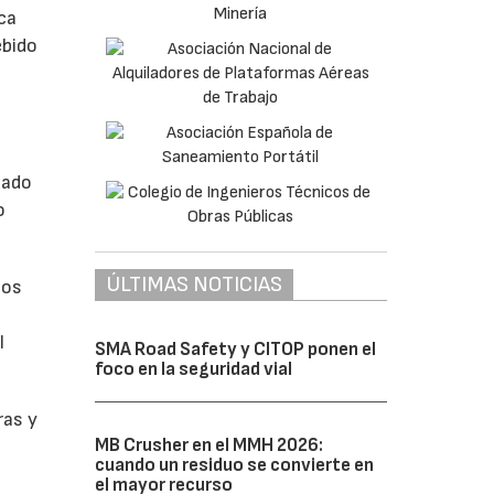
ca
ebido
uado
o
ÚLTIMAS NOTICIAS
los
l
SMA Road Safety y CITOP ponen el
foco en la seguridad vial
ras y
MB Crusher en el MMH 2026:
cuando un residuo se convierte en
el mayor recurso