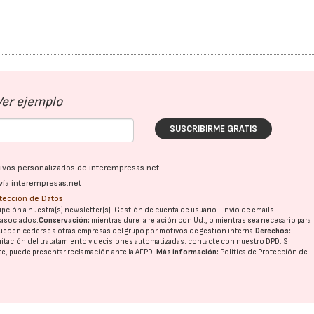
Ver ejemplo
SUSCRIBIRME GRATIS
ativos personalizados de interempresas.net
vía interempresas.net
otección de Datos
pción a nuestra(s) newsletter(s). Gestión de cuenta de usuario. Envío de emails
o asociados.
Conservación:
mientras dure la relación con Ud., o mientras sea necesario para
ueden cederse a otras
empresas del grupo
por motivos de gestión interna.
Derechos:
imitación del tratatamiento y decisiones automatizadas:
contacte con nuestro DPD
. Si
nte, puede presentar reclamación ante la
AEPD
.
Más información:
Política de Protección de