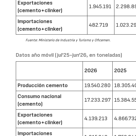
Exportaciones
1.945.191
2.298.8
(cemento+clínker)
Importaciones
482.719
1.023.2
(cemento+clínker)
Fuente: Ministerio de Industria y Turismo y Oficemen.
Datos año móvil (jul'25-jun'26, en toneladas)
2026
2025
Producción cemento
19.540.280
18.305.4
Consumo nacional
17.233.297
15.384.5
(cemento)
Exportaciones
4.139.213
4.866.73
(cemento+clínker)
Importaciones