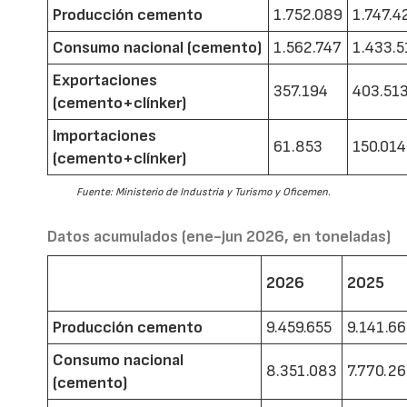
Producción cemento
1.752.089
1.747.4
Consumo nacional (cemento)
1.562.747
1.433.5
Exportaciones
357.194
403.51
(cemento+clínker)
Importaciones
61.853
150.014
(cemento+clínker)
Fuente: Ministerio de Industria y Turismo y Oficemen.
Datos acumulados (ene-jun 2026, en toneladas)
2026
2025
Producción cemento
9.459.655
9.141.6
Consumo nacional
8.351.083
7.770.2
(cemento)