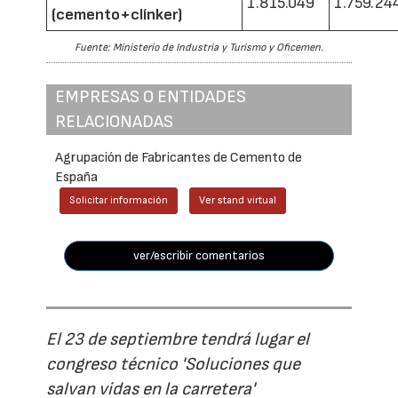
1.815.049
1.759.24
(cemento+clínker)
Fuente: Ministerio de Industria y Turismo y Oficemen.
EMPRESAS O ENTIDADES
RELACIONADAS
Agrupación de Fabricantes de Cemento de
España
Solicitar información
Ver stand virtual
ver/escribir comentarios
El 23 de septiembre tendrá lugar el
congreso técnico 'Soluciones que
salvan vidas en la carretera'