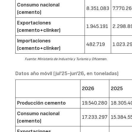
Consumo nacional
8.351.083
7.770.2
(cemento)
Exportaciones
1.945.191
2.298.8
(cemento+clínker)
Importaciones
482.719
1.023.2
(cemento+clínker)
Fuente: Ministerio de Industria y Turismo y Oficemen.
Datos año móvil (jul'25-jun'26, en toneladas)
2026
2025
Producción cemento
19.540.280
18.305.4
Consumo nacional
17.233.297
15.384.5
(cemento)
Exportaciones