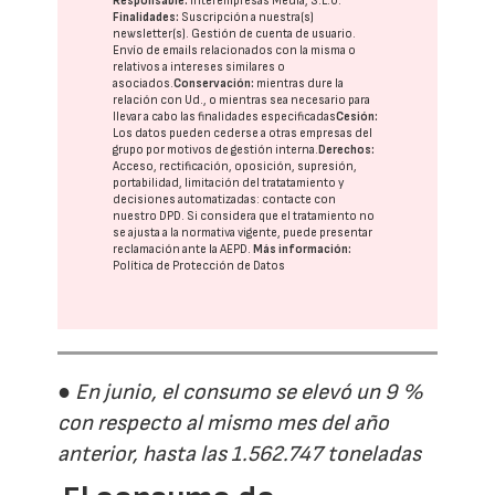
Responsable:
Interempresas Media, S.L.U.
Finalidades:
Suscripción a nuestra(s)
newsletter(s). Gestión de cuenta de usuario.
Envío de emails relacionados con la misma o
relativos a intereses similares o
asociados.
Conservación:
mientras dure la
relación con Ud., o mientras sea necesario para
llevar a cabo las finalidades especificadas
Cesión:
Los datos pueden cederse a otras
empresas del
grupo
por motivos de gestión interna.
Derechos:
Acceso, rectificación, oposición, supresión,
portabilidad, limitación del tratatamiento y
decisiones automatizadas:
contacte con
nuestro DPD
. Si considera que el tratamiento no
se ajusta a la normativa vigente, puede presentar
reclamación ante la
AEPD
.
Más información:
Política de Protección de Datos
● En junio, el consumo se elevó un 9 %
con respecto al mismo mes del año
anterior, hasta las 1.562.747 toneladas