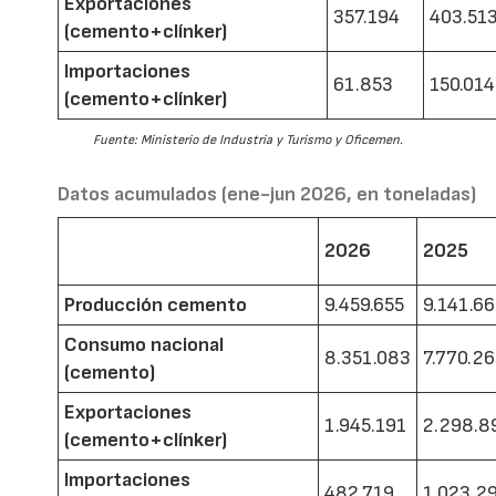
Exportaciones
357.194
403.51
(cemento+clínker)
Importaciones
61.853
150.014
(cemento+clínker)
Fuente: Ministerio de Industria y Turismo y Oficemen.
Datos acumulados (ene-jun 2026, en toneladas)
2026
2025
Producción cemento
9.459.655
9.141.6
Consumo nacional
8.351.083
7.770.2
(cemento)
Exportaciones
1.945.191
2.298.8
(cemento+clínker)
Importaciones
482.719
1.023.2