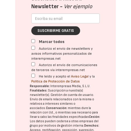
Newsletter -
Ver ejemplo
SUSCRIBIRME GRATIS
Marcar todos
Autorizo el envío de newsletters y
avisos informativos personalizados de
interempresas.net
Autorizo el envío de comunicaciones
de terceros vía interempresas.net
He leído y acepto el
Aviso Legal
y la
Política de Protección de Datos
Responsable:
Interempresas Media, S.L.U.
Finalidades:
Suscripción a nuestra(s)
newsletter(s). Gestión de cuenta de usuario.
Envío de emails relacionados con la misma o
relativos a intereses similares o
asociados.
Conservación:
mientras dure la
relación con Ud., o mientras sea necesario para
llevar a cabo las finalidades especificadas
Cesión:
Los datos pueden cederse a otras
empresas del
grupo
por motivos de gestión interna.
Derechos:
Acceso, rectificación, oposición, supresión,