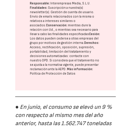
Responsable:
Interempresas Media, S.L.U.
Finalidades:
Suscripción a nuestra(s)
newsletter(s). Gestión de cuenta de usuario.
Envío de emails relacionados con la misma o
relativos a intereses similares o
asociados.
Conservación:
mientras dure la
relación con Ud., o mientras sea necesario para
llevar a cabo las finalidades especificadas
Cesión:
Los datos pueden cederse a otras
empresas del
grupo
por motivos de gestión interna.
Derechos:
Acceso, rectificación, oposición, supresión,
portabilidad, limitación del tratatamiento y
decisiones automatizadas:
contacte con
nuestro DPD
. Si considera que el tratamiento no
se ajusta a la normativa vigente, puede presentar
reclamación ante la
AEPD
.
Más información:
Política de Protección de Datos
● En junio, el consumo se elevó un 9 %
con respecto al mismo mes del año
anterior, hasta las 1.562.747 toneladas