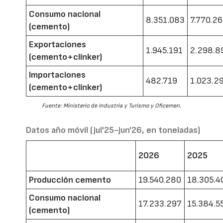
Consumo nacional
8.351.083
7.770.2
(cemento)
Exportaciones
1.945.191
2.298.8
(cemento+clínker)
Importaciones
482.719
1.023.2
(cemento+clínker)
Fuente: Ministerio de Industria y Turismo y Oficemen.
Datos año móvil (jul'25-jun'26, en toneladas)
2026
2025
Producción cemento
19.540.280
18.305.4
Consumo nacional
17.233.297
15.384.5
(cemento)