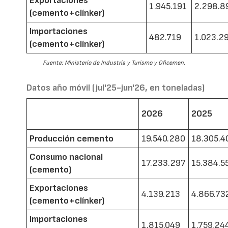
Exportaciones
1.945.191
2.298.8
(cemento+clínker)
Importaciones
482.719
1.023.2
(cemento+clínker)
Fuente: Ministerio de Industria y Turismo y Oficemen.
Datos año móvil (jul'25-jun'26, en toneladas)
2026
2025
Producción cemento
19.540.280
18.305.4
Consumo nacional
17.233.297
15.384.5
(cemento)
Exportaciones
4.139.213
4.866.73
(cemento+clínker)
Importaciones
1.815.049
1.759.24