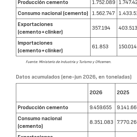
Producción cemento
1.752.089
1.747.4
Consumo nacional (cemento)
1.562.747
1.433.5
Exportaciones
357.194
403.51
(cemento+clínker)
Importaciones
61.853
150.014
(cemento+clínker)
Fuente: Ministerio de Industria y Turismo y Oficemen.
Datos acumulados (ene-jun 2026, en toneladas)
2026
2025
Producción cemento
9.459.655
9.141.6
Consumo nacional
8.351.083
7.770.2
(cemento)