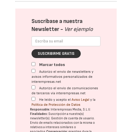
Suscríbase a nuestra
Newsletter -
Ver ejemplo
SUSCRIBIRME GRATIS
Marcar todos
Autorizo el envío de newsletters y
avisos informativos personalizados de
interempresas.net
Autorizo el envío de comunicaciones
de terceros vía interempresas.net
He leído y acepto el
Aviso Legal
y la
Política de Protección de Datos
Responsable:
Interempresas Media, S.L.U.
Finalidades:
Suscripción a nuestra(s)
newsletter(s). Gestión de cuenta de usuario.
Envío de emails relacionados con la misma o
relativos a intereses similares o
asociados.
Conservación:
mientras dure la