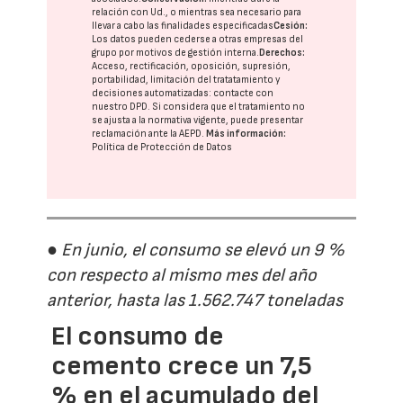
relación con Ud., o mientras sea necesario para
llevar a cabo las finalidades especificadas
Cesión:
Los datos pueden cederse a otras
empresas del
grupo
por motivos de gestión interna.
Derechos:
Acceso, rectificación, oposición, supresión,
portabilidad, limitación del tratatamiento y
decisiones automatizadas:
contacte con
nuestro DPD
. Si considera que el tratamiento no
se ajusta a la normativa vigente, puede presentar
reclamación ante la
AEPD
.
Más información:
Política de Protección de Datos
● En junio, el consumo se elevó un 9 %
con respecto al mismo mes del año
anterior, hasta las 1.562.747 toneladas
El consumo de
cemento crece un 7,5
% en el acumulado del