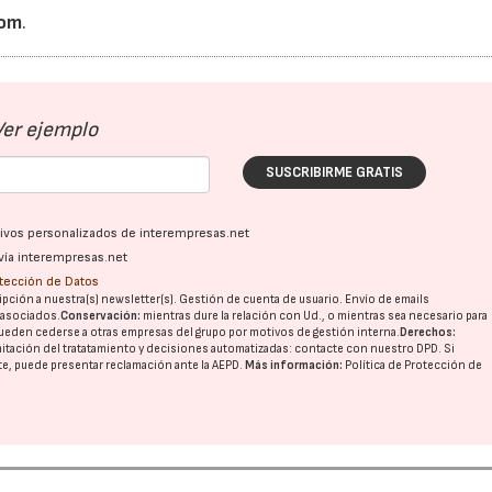
com
.
28/07/2026
30/07/2026
Ver ejemplo
SUSCRIBIRME GRATIS
ativos personalizados de interempresas.net
vía interempresas.net
otección de Datos
pción a nuestra(s) newsletter(s). Gestión de cuenta de usuario. Envío de emails
o asociados.
Conservación:
mientras dure la relación con Ud., o mientras sea necesario para
ueden cederse a otras
empresas del grupo
por motivos de gestión interna.
Derechos:
imitación del tratatamiento y decisiones automatizadas:
contacte con nuestro DPD
. Si
nte, puede presentar reclamación ante la
AEPD
.
Más información:
Política de Protección de