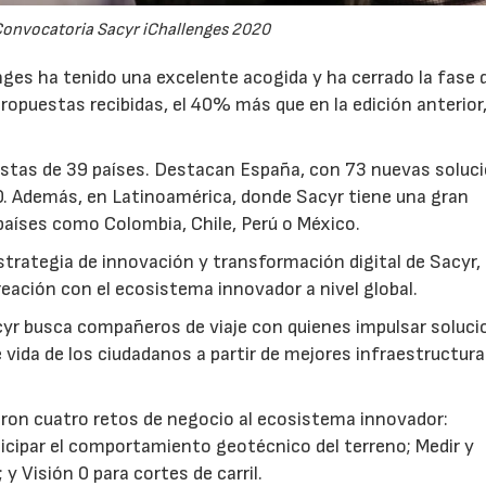
Convocatoria Sacyr iChallenges 2020
nges ha tenido una excelente acogida y ha cerrado la fase 
ropuestas recibidas, el 40% más que en la edición anterior
uestas de 39 países. Destacan España, con 73 nuevas soluc
0. Además, en Latinoamérica, donde Sacyr tiene una gran
países como Colombia, Chile, Perú o México.
estrategia de innovación y transformación digital de Sacyr,
creación con el ecosistema innovador a nivel global.
cyr busca compañeros de viaje con quienes impulsar soluc
 vida de los ciudadanos a partir de mejores infraestructura
zaron cuatro retos de negocio al ecosistema innovador:
ticipar el comportamiento geotécnico del terreno; Medir y
 y Visión 0 para cortes de carril.