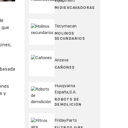
Equipment
MIDIEXCAVADORAS
de
Tecymacan
, que
MOLINOS
SECUNDARIOS
iones,
Anzeve
CAÑONES
 basada
Husqvarna
iones
España,S.A.
s y
ROBOTS DE
DEMOLICIÓN
FridayParts
FILTROS AIRE