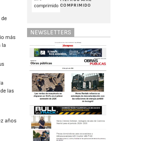
COMPRIMIDO
 de
NEWSLETTERS
cio más
 la
us
la
de las
ez años
n