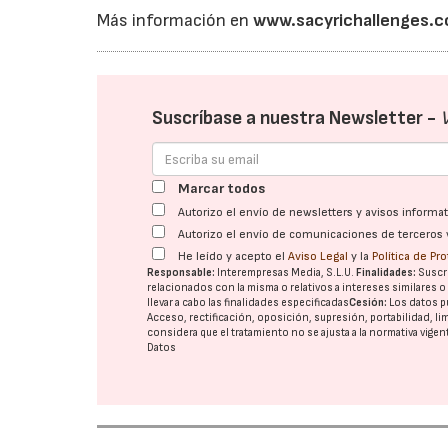
Más información en
www.sacyrichallenges.
Suscríbase a nuestra Newsletter -
Marcar todos
Autorizo el envío de newsletters y avisos inform
Autorizo el envío de comunicaciones de terceros 
He leído y acepto el
Aviso Legal
y la
Política de Pr
Responsable:
Interempresas Media, S.L.U.
Finalidades:
Suscri
relacionados con la misma o relativos a intereses similares 
llevar a cabo las finalidades especificadas
Cesión:
Los datos p
Acceso, rectificación, oposición, supresión, portabilidad, l
considera que el tratamiento no se ajusta a la normativa vige
Datos