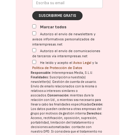
SUSCRIBIRME GRATIS
Marcar todos
Autorizo el envío de newsletters y
avisos informativos personalizados de
interempresas.net
Autorizo el envío de comunicaciones
de terceros vía interempresas.net
He leído y acepto el
Aviso Legal
y la
Política de Protección de Datos
Responsable:
Interempresas Media, S.L.U.
Finalidades:
Suscripción a nuestra(s)
newsletter(s). Gestión de cuenta de usuario.
Envío de emails relacionados con la misma o
relativos a intereses similares o
asociados.
Conservación:
mientras dure la
relación con Ud., o mientras sea necesario para
llevar a cabo las finalidades especificadas
Cesión:
Los datos pueden cederse a otras
empresas del
grupo
por motivos de gestión interna.
Derechos:
Acceso, rectificación, oposición, supresión,
portabilidad, limitación del tratatamiento y
decisiones automatizadas:
contacte con
nuestro DPD
. Si considera que el tratamiento no