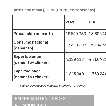
Datos año móvil (jul'25-jun'26, en toneladas)
2026
2025
Producción cemento
19.540.280
18.305.4
Consumo nacional
17.233.297
15.384.5
(cemento)
Exportaciones
4.139.213
4.866.73
(cemento+clínker)
Importaciones
1.815.049
1.759.24
(cemento+clínker)
Fuente: Ministerio de Industria y Turismo y Oficemen.
EMPRESAS O ENTIDADES
RELACIONADAS