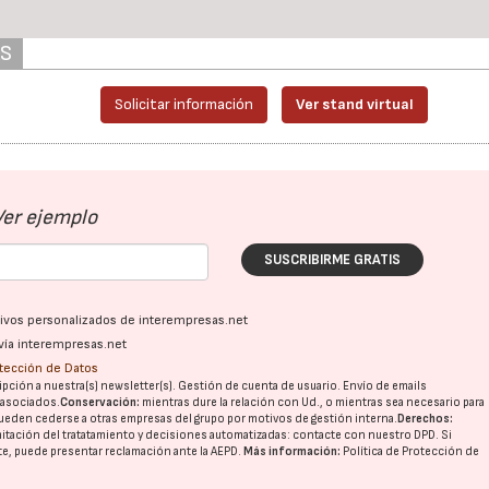
AS
Solicitar información
Ver stand virtual
Ver ejemplo
SUSCRIBIRME GRATIS
ativos personalizados de interempresas.net
vía interempresas.net
otección de Datos
pción a nuestra(s) newsletter(s). Gestión de cuenta de usuario. Envío de emails
o asociados.
Conservación:
mientras dure la relación con Ud., o mientras sea necesario para
ueden cederse a otras
empresas del grupo
por motivos de gestión interna.
Derechos:
imitación del tratatamiento y decisiones automatizadas:
contacte con nuestro DPD
. Si
nte, puede presentar reclamación ante la
AEPD
.
Más información:
Política de Protección de