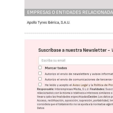
EMPRESAS O ENTIDADES RELACIONAD
Apollo Tyres Ibérica, S.A.U.
Suscríbase a nuestra Newsletter -
Marcar todos
Autorizo el envío de newsletters y avisos inform
Autorizo el envío de comunicaciones de terceros 
He leído y acepto el
Aviso Legal
y la
Política de Pr
Responsable:
Interempresas Media, S.L.U.
Finalidades:
Suscri
relacionados con la misma o relativos a intereses similares 
llevar a cabo las finalidades especificadas
Cesión:
Los datos p
Acceso, rectificación, oposición, supresión, portabilidad, l
considera que el tratamiento no se ajusta a la normativa vige
Datos