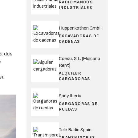
RADIOMANDOS
INDUSTRIALES
Huppenkothen GmbH
EXCAVADORAS DE
CADENAS
5, dos
Coexu, S.L. (Moicano
o
Rent)
ALQUILER
su
CARGADORAS
Sany Iberia
CARGADORAS DE
RUEDAS
Tele Radio Spain
TRANSMISORES