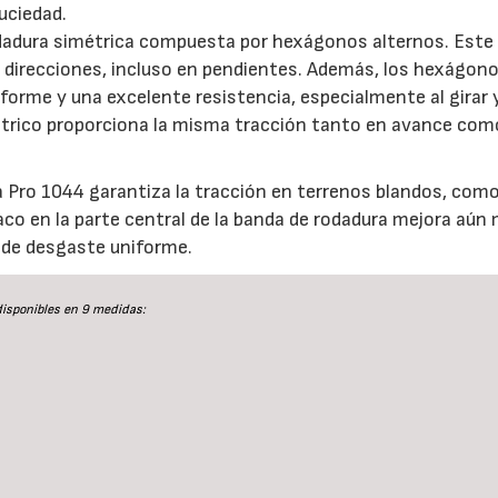
suciedad.
odadura simétrica compuesta por hexágonos alternos. Este
s direcciones, incluso en pendientes. Además, los hexágon
28/07/2026
30/07/2026
forme y una excelente resistencia, especialmente al girar 
étrico proporciona la misma tracción tanto en avance com
rra Pro 1044 garantiza la tracción en terrenos blandos, como
aco en la parte central de la banda de rodadura mejora aún 
 de desgaste uniforme.
disponibles en 9 medidas: