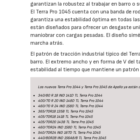
garantizan la robustez al trabajar en barro o 
El Terra Pro 1045 cuenta con una banda de r
garantiza una estabilidad óptima en todas la
están diseñados para ofrecer un desgaste uni
maniobrar con cargas pesadas. El diseño sim
marcha atrás.
El patrón de tracción industrial típico del Te
barro. El extremo ancho y en forma de V del t
estabilidad al tiempo que mantiene un patrón
Los nuevos Terra Pro 1044 y Terra Pro 1045 de Apollo ya están 
340/80 R 18 IND 141D TL Terra Pro 1044
400/70 R 20 IND 148D TL Terra Pro 1044
460/70 R 24 IND 158D TL Terra Pro 1044
365/70R18 135B TL Terra Pro 1045
405/70R18 141B TL Terra Pro 1045
405/70R20 143B TL Terra Pro 1045
460/70R24 IND 158D TL Terra Pro 1045
540/70R24 IND 167D TL Terra Pro 1045
440/80R28 IND 156A8/B TL Terra Pro 1045