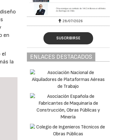
 diseño
os
28/07/2026
y
o en
SUSCRIBIRSE
 el
ENLACES DESTACADOS
más la