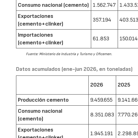
Consumo nacional (cemento)
1.562.747
1.433.5
Exportaciones
357.194
403.51
(cemento+clínker)
Importaciones
61.853
150.014
(cemento+clínker)
Fuente: Ministerio de Industria y Turismo y Oficemen.
Datos acumulados (ene-jun 2026, en toneladas)
2026
2025
Producción cemento
9.459.655
9.141.6
Consumo nacional
8.351.083
7.770.2
(cemento)
Exportaciones
1.945.191
2.298.8
(cemento+clínker)