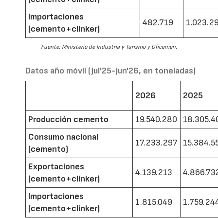
Importaciones
482.719
1.023.2
(cemento+clínker)
Fuente: Ministerio de Industria y Turismo y Oficemen.
Datos año móvil (jul'25-jun'26, en toneladas)
2026
2025
Producción cemento
19.540.280
18.305.4
Consumo nacional
17.233.297
15.384.5
(cemento)
Exportaciones
4.139.213
4.866.73
(cemento+clínker)
Importaciones
1.815.049
1.759.24
(cemento+clínker)