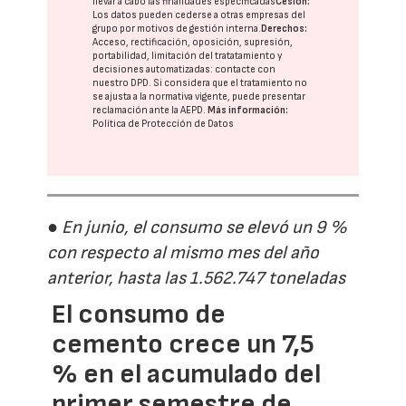
llevar a cabo las finalidades especificadas
Cesión:
Los datos pueden cederse a otras
empresas del
grupo
por motivos de gestión interna.
Derechos:
Acceso, rectificación, oposición, supresión,
portabilidad, limitación del tratatamiento y
decisiones automatizadas:
contacte con
nuestro DPD
. Si considera que el tratamiento no
se ajusta a la normativa vigente, puede presentar
reclamación ante la
AEPD
.
Más información:
Política de Protección de Datos
● En junio, el consumo se elevó un 9 %
con respecto al mismo mes del año
anterior, hasta las 1.562.747 toneladas
El consumo de
cemento crece un 7,5
% en el acumulado del
primer semestre de