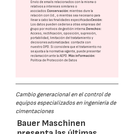
Envío de emails relacionados con la misma o
relativos a intereses similares o
asociados.
Conservación:
mientras dure la
relación con Ud., o mientras sea necesario para
llevar a cabo las finalidades especificadas
Cesión:
Los datos pueden cederse a otras
empresas del
grupo
por motivos de gestión interna.
Derechos:
Acceso, rectificación, oposición, supresión,
portabilidad, limitación del tratatamiento y
decisiones automatizadas:
contacte con
nuestro DPD
. Si considera que el tratamiento no
se ajusta a la normativa vigente, puede presentar
reclamación ante la
AEPD
.
Más información:
Política de Protección de Datos
Cambio generacional en el control de
equipos especializados en ingeniería de
cimentaciones
Bauer Maschinen
presenta las últimas