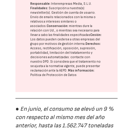
Responsable:
Interempresas Media, S.L.U.
Finalidades:
Suscripción a nuestra(s)
newsletter(s). Gestión de cuenta de usuario.
Envío de emails relacionados con la misma o
relativos a intereses similares o
asociados.
Conservación:
mientras dure la
relación con Ud., o mientras sea necesario para
llevar a cabo las finalidades especificadas
Cesión:
Los datos pueden cederse a otras
empresas del
grupo
por motivos de gestión interna.
Derechos:
Acceso, rectificación, oposición, supresión,
portabilidad, limitación del tratatamiento y
decisiones automatizadas:
contacte con
nuestro DPD
. Si considera que el tratamiento no
se ajusta a la normativa vigente, puede presentar
reclamación ante la
AEPD
.
Más información:
Política de Protección de Datos
● En junio, el consumo se elevó un 9 %
con respecto al mismo mes del año
anterior, hasta las 1.562.747 toneladas