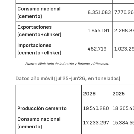
Consumo nacional
8.351.083
7.770.2
(cemento)
Exportaciones
1.945.191
2.298.8
(cemento+clínker)
Importaciones
482.719
1.023.2
(cemento+clínker)
Fuente: Ministerio de Industria y Turismo y Oficemen.
Datos año móvil (jul'25-jun'26, en toneladas)
2026
2025
Producción cemento
19.540.280
18.305.4
Consumo nacional
17.233.297
15.384.5
(cemento)