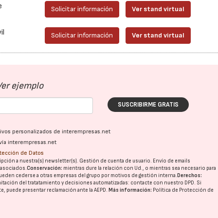
e
Solicitar información
Ver stand virtual
il
Solicitar información
Ver stand virtual
Ver ejemplo
SUSCRIBIRME GRATIS
ativos personalizados de interempresas.net
vía interempresas.net
otección de Datos
pción a nuestra(s) newsletter(s). Gestión de cuenta de usuario. Envío de emails
o asociados.
Conservación:
mientras dure la relación con Ud., o mientras sea necesario para
ueden cederse a otras
empresas del grupo
por motivos de gestión interna.
Derechos:
imitación del tratatamiento y decisiones automatizadas:
contacte con nuestro DPD
. Si
nte, puede presentar reclamación ante la
AEPD
.
Más información:
Política de Protección de