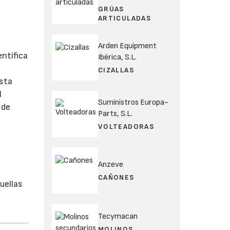
GRÚAS
ARTICULADAS
Arden Equipment
entífica
Ibérica, S.L.
CIZALLAS
sta
l
Suministros Europa-
 de
Parts, S.L.
VOLTEADORAS
Anzeve
CAÑONES
uellas
Tecymacan
MOLINOS