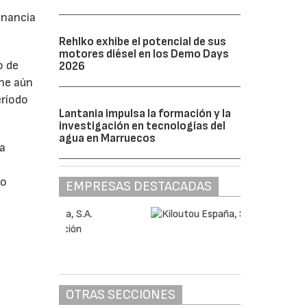
anancia
Rehlko exhibe el potencial de sus
motores diésel en los Demo Days
o de
2026
ne aún
eríodo
Lantania impulsa la formación y la
investigación en tecnologías del
agua en Marruecos
da
do
EMPRESAS DESTACADAS
OTRAS SECCIONES