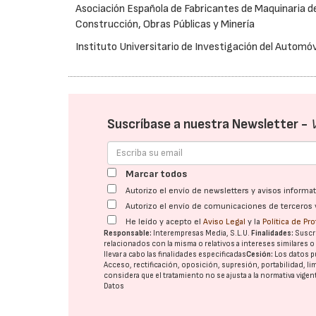
Asociación Española de Fabricantes de Maquinaria d
Construcción, Obras Públicas y Minería
Instituto Universitario de Investigación del Automóv
Suscríbase a nuestra Newsletter -
Marcar todos
Autorizo el envío de newsletters y avisos inform
Autorizo el envío de comunicaciones de terceros 
He leído y acepto el
Aviso Legal
y la
Política de Pr
Responsable:
Interempresas Media, S.L.U.
Finalidades:
Suscri
relacionados con la misma o relativos a intereses similares 
llevar a cabo las finalidades especificadas
Cesión:
Los datos p
Acceso, rectificación, oposición, supresión, portabilidad, l
considera que el tratamiento no se ajusta a la normativa vige
Datos