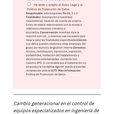
He leído y acepto el
Aviso Legal
y la
Política de Protección de Datos
Responsable:
Interempresas Media, S.L.U.
Finalidades:
Suscripción a nuestra(s)
newsletter(s). Gestión de cuenta de usuario.
Envío de emails relacionados con la misma o
relativos a intereses similares o
asociados.
Conservación:
mientras dure la
relación con Ud., o mientras sea necesario para
llevar a cabo las finalidades especificadas
Cesión:
Los datos pueden cederse a otras
empresas del
grupo
por motivos de gestión interna.
Derechos:
Acceso, rectificación, oposición, supresión,
portabilidad, limitación del tratatamiento y
decisiones automatizadas:
contacte con
nuestro DPD
. Si considera que el tratamiento no
se ajusta a la normativa vigente, puede presentar
reclamación ante la
AEPD
.
Más información:
Política de Protección de Datos
Cambio generacional en el control de
equipos especializados en ingeniería de