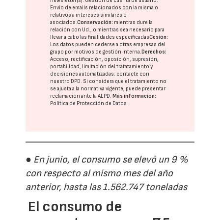
newsletter(s). Gestión de cuenta de usuario.
Envío de emails relacionados con la misma o
relativos a intereses similares o
asociados.
Conservación:
mientras dure la
relación con Ud., o mientras sea necesario para
llevar a cabo las finalidades especificadas
Cesión:
Los datos pueden cederse a otras
empresas del
grupo
por motivos de gestión interna.
Derechos:
Acceso, rectificación, oposición, supresión,
portabilidad, limitación del tratatamiento y
decisiones automatizadas:
contacte con
nuestro DPD
. Si considera que el tratamiento no
se ajusta a la normativa vigente, puede presentar
reclamación ante la
AEPD
.
Más información:
Política de Protección de Datos
● En junio, el consumo se elevó un 9 %
con respecto al mismo mes del año
anterior, hasta las 1.562.747 toneladas
El consumo de