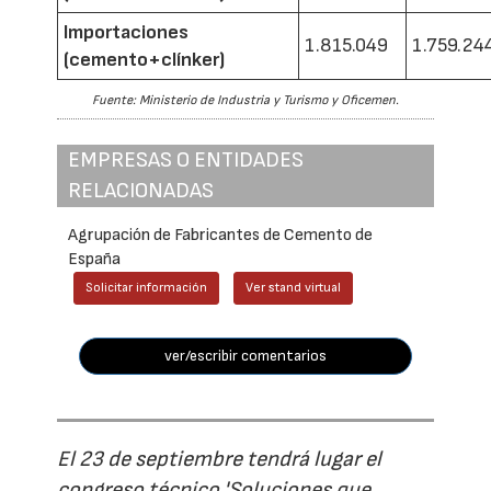
Importaciones
1.815.049
1.759.24
(cemento+clínker)
Fuente: Ministerio de Industria y Turismo y Oficemen.
EMPRESAS O ENTIDADES
RELACIONADAS
Agrupación de Fabricantes de Cemento de
España
Solicitar información
Ver stand virtual
ver/escribir comentarios
El 23 de septiembre tendrá lugar el
congreso técnico 'Soluciones que