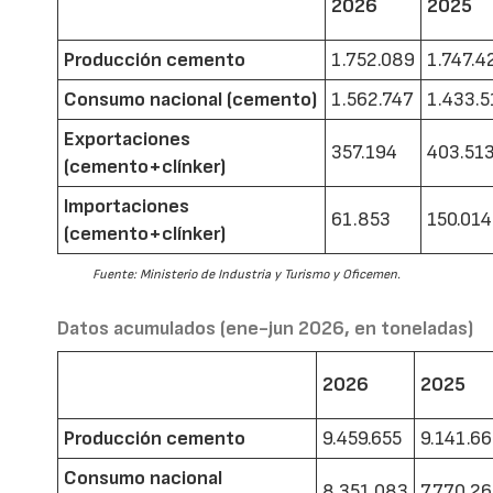
2026
2025
Producción cemento
1.752.089
1.747.4
Consumo nacional (cemento)
1.562.747
1.433.5
Exportaciones
357.194
403.51
(cemento+clínker)
Importaciones
61.853
150.014
(cemento+clínker)
Fuente: Ministerio de Industria y Turismo y Oficemen.
Datos acumulados (ene-jun 2026, en toneladas)
2026
2025
Producción cemento
9.459.655
9.141.6
Consumo nacional
8.351.083
7.770.2