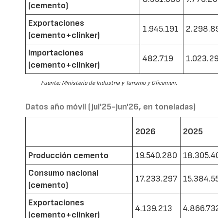
(cemento)
Exportaciones
1.945.191
2.298.8
(cemento+clínker)
Importaciones
482.719
1.023.2
(cemento+clínker)
Fuente: Ministerio de Industria y Turismo y Oficemen.
Datos año móvil (jul'25-jun'26, en toneladas)
2026
2025
Producción cemento
19.540.280
18.305.4
Consumo nacional
17.233.297
15.384.5
(cemento)
Exportaciones
4.139.213
4.866.73
(cemento+clínker)